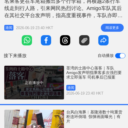
名乘客更在车尾箱搬出多个行李箱，再横越2条行车
r
e
i
线走到行人路，引来网民热烈讨论。Amigo车队其后
n
在其社交平台发声明，指高度重视事件，车队亦即时
停止涉事司机服务。 Amigo车队发声明表示，涉事乘
g
2026-06-19 23:40 HKT
阅读更多
港闻
客今日经线上平台预约即时用车服务，行程原定由马
T
鞍山前往机场。当乘客上车后，沿途多次就行驶路线
i
及方向提出指示，司机驶至南丰纱厂附近时，乘客强
m
烈要求立即在该处停车
接下来播放
自动播放
e
荃湾的士路中心落客｜车队
Amigo发声明指乘客多次强烈要
求立即落车 司机事后已报案
正在播放中
港闻
2026-06-19 23:40 HKT
台风白海豚︱基隆港数十吨重货
柜连环倒塌 惊悚画面曝光｜有
片