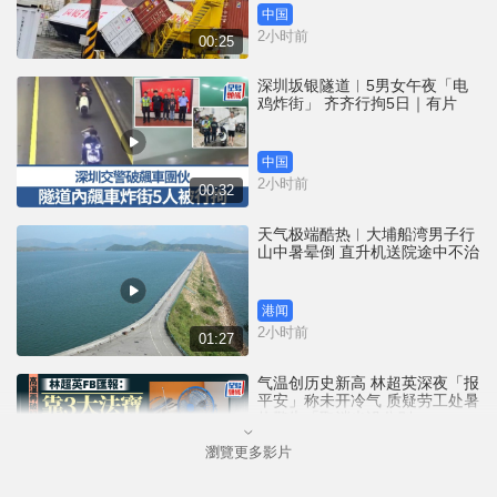
中国
2小时前
00:25
深圳坂银隧道︱5男女午夜「电
鸡炸街」 齐齐行拘5日｜有片
中国
2小时前
00:32
天气极端酷热︱大埔船湾男子行
山中暑晕倒 直升机送院途中不治
港闻
2小时前
01:27
气温创历史新高 林超英深夜「报
平安」称未开冷气 质疑劳工处暑
热警告「取消也没分别」
瀏覽更多影片
港闻
3小时前
01:02