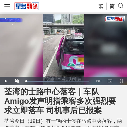
繁
简
R
-
1:09
L
P
U
P
F
o
l
n
i
u
a
a
m
c
l
荃湾的士路中心落客｜车队
e
d
y
u
t
l
e
t
u
s
d
e
r
c
m
Amigo发声明指乘客多次强烈要
:
e
r
4
-
e
5
i
e
a
.
求立即落车 司机事后已报案
n
n
1
-
3
P
i
%
i
c
荃湾今日（19日）有一辆的士停在马路中央落客，两
t
n
u