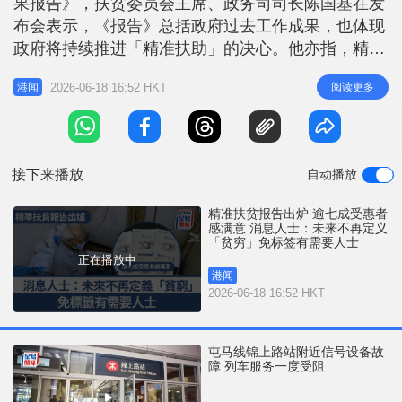
果报告》，扶贫委员会主席、政务司司长陈国基在发
r
e
i
布会表示，《报告》总括政府过去工作成果，也体现
n
政府将持续推进「精准扶助」的决心。他亦指，精准
扶助的核心是凝聚力量、缓解市民的「急难愁盼」，
g
2026-06-18 16:52 HKT
阅读更多
港闻
称政府会继续与扶贫委员会、商界和社会各界携手并
T
肩，为「㓥房」、单亲、全长者住户等基层家庭创造
i
更多获得感、归属感和幸福感。政府消息人士表示，
m
未来将不会再定义「贫穷」，指不
接下来播放
自动播放
e
精准扶贫报告出炉 逾七成受惠者
感满意 消息人士：未来不再定义
「贫穷」免标签有需要人士
正在播放中
港闻
2026-06-18 16:52 HKT
屯马线锦上路站附近信号设备故
障 列车服务一度受阻