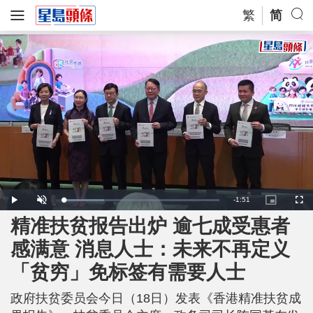
繁
简
R
-
1:51
L
P
U
P
F
o
l
n
i
u
a
a
m
c
l
精准扶贫报告出炉 逾七成受惠者
e
d
y
u
t
l
e
t
u
s
d
e
r
c
m
感满意 消息人士：未来不再定义
:
e
r
2
-
e
6
i
e
a
.
「贫穷」免标签有需要人士
n
n
1
-
7
P
i
%
i
c
政府扶贫委员会今日（18日）发表《香港精准扶贫成
t
n
u