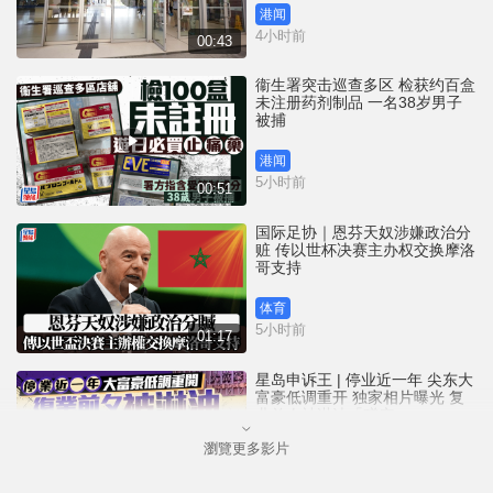
港闻
4小时前
00:43
衞生署突击巡查多区 检获约百盒
未注册药剂制品 一名38岁男子
被捕
港闻
5小时前
00:51
国际足协｜恩芬天奴涉嫌政治分
赃 传以世杯决赛主办权交换摩洛
哥支持
体育
5小时前
01:17
星岛申诉王 | 停业近一年 尖东大
富豪低调重开 独家相片曝光 复
业前夕被淋油「赠庆」
瀏覽更多影片
港闻
7小时前
02:52