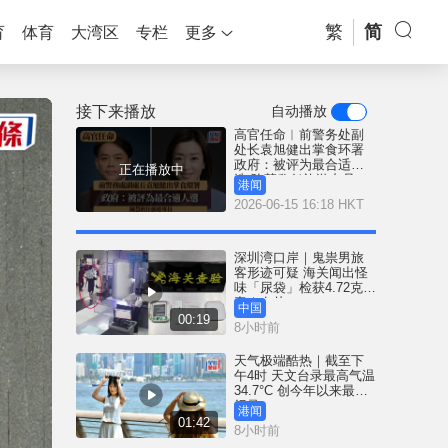
繁
简
育
体育
大湾区
专栏
更多
接下来播放
自动播放
高官任命︱前警务处副
处长袁旭健出掌食环署
政府：被评为最合适人
正在播放中
选 陈慧欣任旅游专员
港闻
2026-06-15 16:18 HKT
深圳湾口岸｜鬼祟男旅
客形迹可疑 海关闻出怪
味「尿袋」检获4.72克冰
毒｜有片
中国
00:19
8小时前
天气极端酷热｜截至下
午4时 天文台录最高气温
34.7°C 创今年以来最高
纪录
港闻
01:42
8小时前