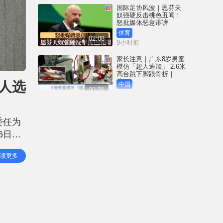
国际足协风波｜恩芬天
奴强硬反击桃色丑闻！
怒批媒体恶意诽谤
体育
02:08
9小时前
家长注意｜广东8岁男童
模仿「超人迪加」 2.6米
高台跳下脚跟骨折｜有
片
人选
中国
00:31
9小时前
黄大仙血案│死者预谋报
复噪音滋扰 听到楼上单
委任为
位拉铁闸声 携刀等䢂伏
击伤者
6日）
港闻
02:38
10小时前
职位进
读更多
表示，
国际足协风波｜恩芬天
奴丑闻连环爆 涉动用
UEFA公款付情妇「掩口
费」
体育
02:08
10小时前
大阪地铁列车乘客「尿
袋」起火 御堂筋线一度