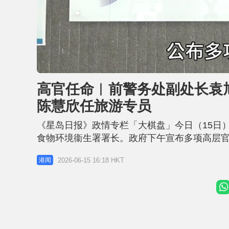
L
U
o
n
a
m
d
u
高官任命︱前警务处副处长袁
e
t
d
e
:
陈慧欣任旅游专员
5
4
.
4
《星岛日报》政情专栏「大棋盘」今日（15日
6
%
食物环境衞生署署长。政府下午宣布多项高层官
接替吴文杰出掌食环署。 杨何蓓茵：袁旭健具
2026-06-15 16:18 HKT
港闻
行公开招聘，获取录人士按公务员合约条款受聘
袁旭