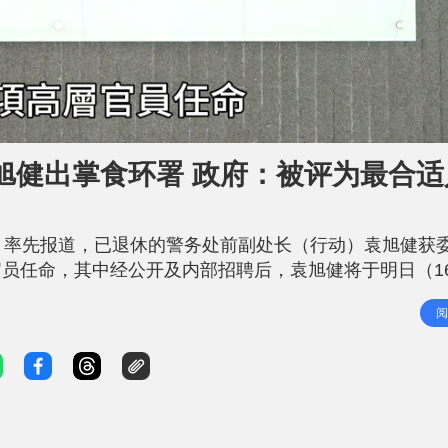
旭健出掌食环署 政府：被评为最合适
）率先报道，已退休的警务处前副处长（行动）袁旭健获
员任命，其中经公开及内部招聘后，袁旭健将于明日（1
出色领导才能 继续推动改革 今次是政府首次就食环署长
阅
，为期3年，月薪近30万元。公务员事务局局长杨何蓓茵