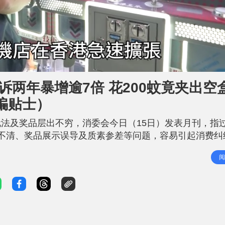
两年暴增逾7倍 花200蚊竟夹出空盒
骗贴士）
法及奖品层出不穷，消委会今日（15日）发表月刊，指过
不清、奖品展示误导及质素参差等问题，容易引起消费纠
。 消委会夹公仔投诉急升：三年内升幅达七倍 夹公仔争
阅
例2：爪夹设定异常被质疑不公 夹公仔争议案例3：公仔