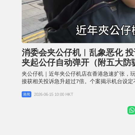
L
U
o
n
a
m
d
u
消委会夹公仔机︱乱象恶化 投诉
e
t
d
e
:
夹起公仔自动弹开（附五大防
2
9
.
0
夹公仔机｜近年夹公仔机店在香港急速扩张，玩
3
%
接获相关投诉急升超过7倍。个案揭示机台设定
投诉人花费约200元后，仅夹出一个装饰用空盒
2026-06-15 10:00 HKT
港闻
1：摆放空盒作装饰致消费者误会 夹公仔争议案