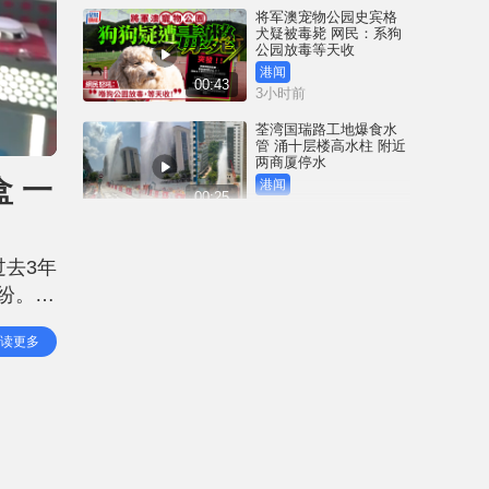
将军澳宠物公园史宾格
犬疑被毒毙 网民：系狗
公园放毒等天收
港闻
00:43
3小时前
荃湾国瑞路工地爆食水
管 涌十层楼高水柱 附近
两商厦停水
 一
港闻
00:25
3小时前
四川宜宾市高县发生4.9
级地震 震源深度6公里｜
去3年
有片
纷。有
中国
00:25
4小时前
议案例
读更多
手工
台风白海豚｜周日吹袭
浙江 料创天文台65年来
纪录 成登陆中国「最长
途台风」
港闻
00:58
5小时前
「非常父母」为Danny申
请人身保护令 质疑社署