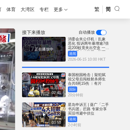
繁
简
育
体育
大湾区
专栏
更多
接下来播放
自动播放
消委会夹公仔机︱乱象
恶化 投诉两年暴增逾7倍
花200蚊竟夹出空盒 一夹
正在播放中
起公仔自动弹开（附五
港闻
大防骗贴士）
2026-06-15 10:00 HKT
泰国校园枪击｜疑犯弑
祖父母后闯校射杀师生
合共8死15伤 ︱有片
国际
02:41
20分钟前
星岛申诉王 | 葵广「二手
书兵团」拦路 专家分享
买旧书避中伏位
港闻
03:50
2小时前