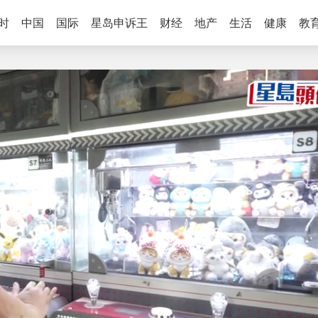
时
中国
国际
星岛申诉王
财经
地产
生活
健康
教