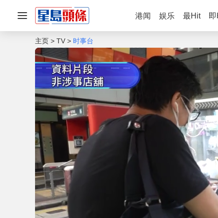
港闻
娱乐
最Hit
即
主页
TV
时事台