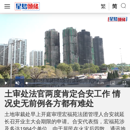
繁
简
R
-
1:25
L
P
U
P
F
o
l
n
i
u
a
a
m
c
l
土审处法官两度肯定合安工作 情
e
d
y
u
t
l
e
t
u
s
d
e
r
c
m
况史无前例各方都有难处
:
e
r
3
-
e
5
i
e
a
.
n
n
7
土地审裁处早上开庭审理宏福苑法团管理人合安就延
-
6
P
i
%
i
长召开业主大会期限的申请。合安代表指，宏福苑涉
c
t
n
及多达1984个单位，由于居民在火灾后四散，通讯地
u