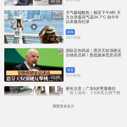
00:19
天气极端酷热｜截至下午4时 天
文台录最高气温34.7°C 创今年
以来最高纪录
港闻
14小时前
01:42
国际足协风波｜恩芬天奴强硬反
击桃色丑闻！怒批媒体恶意诽谤
体育
15小时前
02:08
家长注意｜广东8岁男童模仿
「超人迪加」 2.6米高台跳下脚
跟骨折｜有片
瀏覽更多影片
中国
15小时前
00:31
黄大仙血案│死者预谋报复噪音