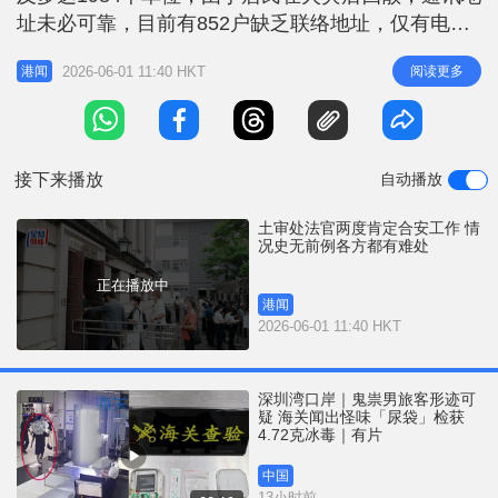
r
e
址未必可靠，目前有852户缺乏联络地址，仅有电话
i
或电邮，另有383户完全没有任何联络资料，合安已
n
2026-06-01 11:40 HKT
阅读更多
港闻
透过电话、土地注册资料、表格等方法收集联络资
g
料。此外，合安亦要核实嘱继承人身分，并已尝试联
T
络了至少8个场地，但均无法容纳预期的1,000人。因
i
此，合安极需法庭给予
接下来播放
自动播放
m
e
土审处法官两度肯定合安工作 情
况史无前例各方都有难处
正在播放中
港闻
2026-06-01 11:40 HKT
深圳湾口岸｜鬼祟男旅客形迹可
疑 海关闻出怪味「尿袋」检获
4.72克冰毒｜有片
中国
13小时前