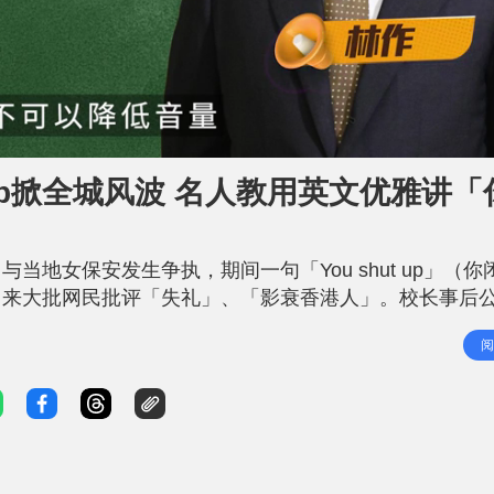
ut Up掀全城风波 名人教用英文优雅讲
地女保安发生争执，期间一句「You shut up」（你
引来大批网民批评「失礼」、「影衰香港人」。校长事后
一词引发热烈讨论。 到底「Shut up」有多无礼？在英语
阅
字句？《星岛申诉王》请来曾在英国留学多年、曾任大律