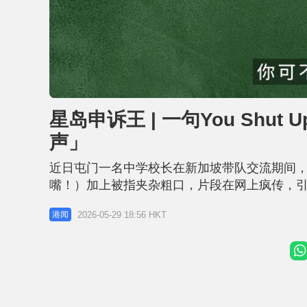
L
U
o
n
a
m
d
u
星岛申诉王 | 一句You Sh
e
t
d
e
:
声」
1
7
.
3
近日屯门一名中学校长在新加坡带队交流期间，与当
4
%
嘴！）加上被指夹杂粗口，片段在网上疯传，
歉并请辞，但事件仍然引发社会对「Shut up」
2026-05-29 18:56 HKT
港闻
中，叫人不要吵，又有什么更得体、更文雅的