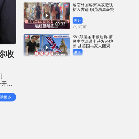
越南外国客穿高衩透视
裙入古迹 职员劝离获赞
国际
00:33
7小时前
35+颠覆案未被起诉 前
民主党涂谨申获发还护
照 赴英国与家人团聚
「你收
港闻
00:58
7小时前
薄扶林域多利道重60公
斤野猪被困引水道 渔护
闭
人员射麻醉枪消防救起
公开道
港闻
00:34
10小时前
文化
读更多
屯马线锦上路站附近信
号设备故障 列车服务一
度受阻
港闻
00:43
11小时前
衞生署突击巡查多区 检
获约百盒未注册药剂制