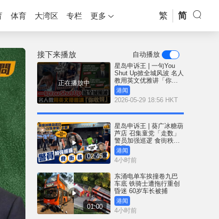
繁
简
育
体育
大湾区
专栏
更多
接下来播放
自动播放
星岛申诉王 | 一句You
Shut Up掀全城风波 名人
教用英文优雅讲「你收
正在播放中
声」
港闻
2026-05-29 18:56 HKT
星岛申诉王 | 葵广冰糖葫
芦店 召集童党「走数」
警员加强巡逻 食街秩序
复常
港闻
02:45
4小时前
东涌电单车挨撞卷九巴
车底 铁骑士遭拖行重创
昏迷 60岁车长被捕
港闻
01:00
4小时前