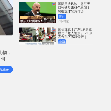
国际足协风波｜恩芬天
奴强硬反击桃色丑闻！
怒批媒体恶意诽谤
体育
02:08
7小时前
家长注意｜广东8岁男童
模仿「超人迪加」 2.6米
高台跳下脚跟骨折｜有
片
中国
00:31
7小时前
礼物，
黄大仙血案│死者预谋报
，何兆
复噪音滋扰 听到楼上单
位拉铁闸声 携刀等䢂伏
兆东乃
击伤者
港闻
读更多
02:38
14万
7小时前
国际足协风波｜恩芬天
奴丑闻连环爆 涉动用
UEFA公款付情妇「掩口
费」
体育
02:08
8小时前
大阪地铁列车乘客「尿
袋」起火 御堂筋线一度