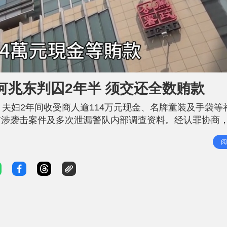
察何兆东判囚2年半 须交还全数贿款
夫妇2年间收受商人逾114万元现金、名牌童装及手袋等
方涉袭击案件及多次泄漏警队内部调查资料。经认罪协商
颖的教唆接受利益罪则获准存档法庭。时任上司求情指何
阅
熙今午在荃湾法院判处何兆东监禁30个月，须交还涉款1