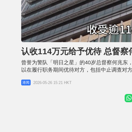
L
U
o
n
a
m
d
u
认收114万元给予优待 总督
e
t
d
e
:
2
曾誉为警队「明日之星」的40岁总督察何兆东，
6
.
7
以在履行职务期间优待对方，包括中止调查对
5
%
东早前承认公职人员行为失当等4罪，其妻何姸
2026-05-26 15:21 HKT
港闻
「罪恶克星」，对犯案深感震惊。暂委法官韦汉
元。