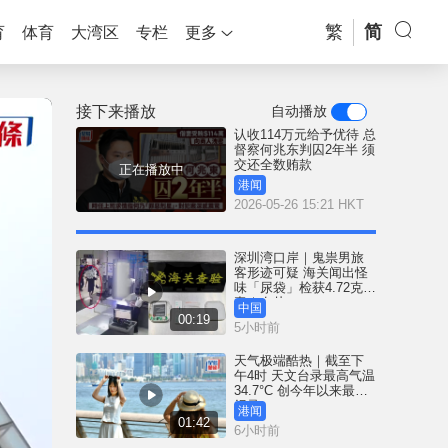
繁
简
育
体育
大湾区
专栏
更多
接下来播放
自动播放
认收114万元给予优待 总
督察何兆东判囚2年半 须
交还全数贿款
正在播放中
港闻
2026-05-26 15:21 HKT
深圳湾口岸｜鬼祟男旅
客形迹可疑 海关闻出怪
味「尿袋」检获4.72克冰
毒｜有片
中国
00:19
5小时前
天气极端酷热｜截至下
午4时 天文台录最高气温
34.7°C 创今年以来最高
纪录
港闻
01:42
6小时前