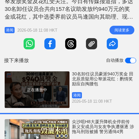
帑发放奖金及花红受关注。今日有传媒报道指，多达
r
e
i
30名卸任议员合共向157名议助发放约940万元的奖
n
金或花红，其中选委界前议员马逢国向其助理、现卷
入风化案的施骏兴发放26.4万元奖金，相当于6个月
g
2026-05-18 11:08 HKT
阅读更多
港闻
薪金。实政圆桌召集人、前立法会议员田北辰今早
T
（18日）在电台节目中表示，在现有合约及约满酬金
i
制度下，再动用公帑派发额外花红做法「奇怪」，强
m
调若属酌情发放，议员
接下来播放
自动播放
e
30名卸任议员豪派940万奖金 田
北辰质疑用公帑派花红：酌情奖
励应自掏腰包
正在播放中
港闻
2026-05-18 11:08 HKT
尖沙咀H8大厦升降机全停前传
新义安成员与女友争执遭驱逐 涉
拖马刑毁被捕 警另通缉4男