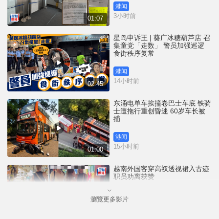
港闻
3小时前
01:07
星岛申诉王 | 葵广冰糖葫芦店 召
集童党「走数」 警员加强巡逻
食街秩序复常
港闻
14小时前
02:45
东涌电单车挨撞卷巴士车底 铁骑
士遭拖行重创昏迷 60岁车长被
捕
港闻
15小时前
01:00
越南外国客穿高衩透视裙入古迹
职员劝离获赞
瀏覽更多影片
国际
18小时前
00:33