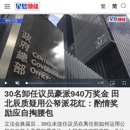
繁
简
R
-
1:55
L
P
U
P
F
o
l
n
i
u
a
a
m
c
l
30名卸任议员豪派940万奖金 田
e
d
y
u
t
l
e
t
u
s
d
e
r
c
m
北辰质疑用公帑派花红：酌情奖
:
e
r
2
-
e
6
i
e
a
.
励应自掏腰包
n
n
2
-
7
P
i
%
i
c
立法会换届后，39位未连任议员在离任前如何运用公
t
n
u