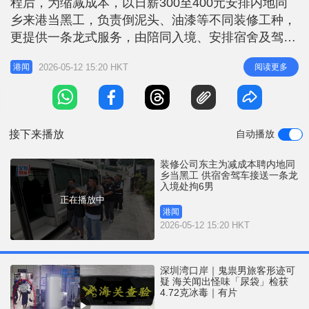
程后，为缩减成本，以日薪300至400元安排内地同
r
e
i
乡来港当黑工，负责倒泥头、油漆等不同装修工种，
n
更提供一条龙式服务，由陪同入境、安排宿舍及驾车
接送装修单位，一手包办，入境处经调查后，今（12
g
2026-05-12 15:20 HKT
阅读更多
港闻
日）在大埔采执法行动，拘捕一名男雇主及5名非法
T
劳工。 入境处特遣队副指挥官巫泉杰讲行动详情时
i
表示，经过深入调查及情报分析，发现有本地装修公
m
司东主，在装修工程期间为降
接下来播放
自动播放
e
装修公司东主为减成本聘内地同
乡当黑工 供宿舍驾车接送一条龙
入境处拘6男
正在播放中
港闻
2026-05-12 15:20 HKT
深圳湾口岸｜鬼祟男旅客形迹可
疑 海关闻出怪味「尿袋」检获
4.72克冰毒｜有片