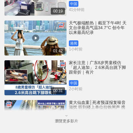
中国
41分钟前
00:19
天气极端酷热｜截至下午4时 天
文台录最高气温34.7°C 创今年
以来最高纪录
港闻
1小时前
01:42
家长注意｜广东8岁男童模仿
「超人迪加」 2.6米高台跳下脚
跟骨折｜有片
中国
2小时前
00:31
黄大仙血案│死者预谋报复噪音
滋扰 听到楼上单位拉铁闸声 携
刀等䢂伏击伤者
瀏覽更多影片
港闻
2小时前
02:38