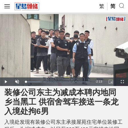
繁
简
R
-
2:13
L
P
U
P
F
o
l
n
i
u
a
a
m
c
l
装修公司东主为减成本聘内地同
e
d
y
u
t
l
e
t
u
s
d
e
r
c
m
乡当黑工 供宿舍驾车接送一条龙
:
e
r
2
-
e
2
i
e
a
.
入境处拘6男
n
n
6
-
4
P
i
%
i
c
入境处发现有装修公司东主承接屋苑住宅单位装修工
t
n
u