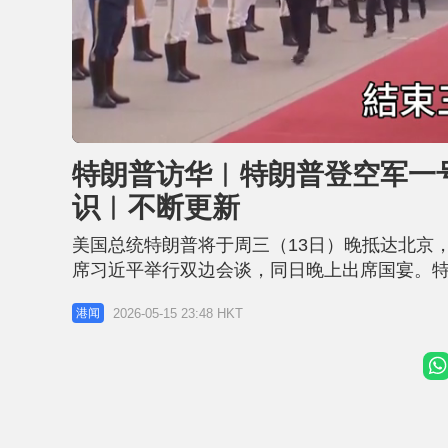
L
U
o
n
a
m
d
u
特朗普访华︱特朗普登空军一
e
t
d
e
:
识︱不断更新
2
5
.
7
美国总统特朗普将于周三（13日）晚抵达北京
3
%
席习近平举行双边会谈，同日晚上出席国宴。特
15日 王毅：台湾问题是中美元首会晤重点议题
2026-05-15 23:48 HKT
港闻
共识。王毅提到，习近平主席同特朗普总统就