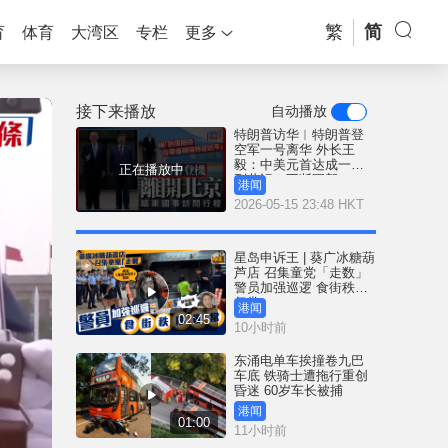
繁
简
育
体育
大湾区
专栏
更多
接下来播放
自动播放
特朗普访华︱特朗普登
空军一号离华 外长王
毅：中美元首达成一系
正在播放中
列共识︱不断更新
港闻
2026-05-15 23:48 HKT
星岛申诉王 | 葵广冰糖葫
芦店 召集童党「走数」
警员加强巡逻 食街秩序
复常
港闻
02:45
10小时前
东涌电单车挨撞卷九巴
车底 铁骑士遭拖行重创
昏迷 60岁车长被捕
港闻
01:00
11小时前