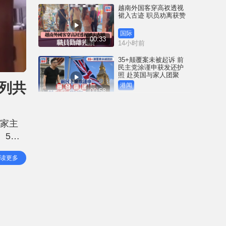
越南外国客穿高衩透视
裙入古迹 职员劝离获赞
国际
00:33
14小时前
35+颠覆案未被起诉 前
民主党涂谨申获发还护
照 赴英国与家人团聚
列共
港闻
00:58
14小时前
薄扶林域多利道重60公
斤野猪被困引水道 渔护
国家主
人员射麻醉枪消防救起
 5月
港闻
00:34
17小时前
情况和
读更多
、深
屯马线锦上路站附近信
号设备故障 列车服务一
度受阻
港闻
00:43
18小时前
衞生署突击巡查多区 检
获约百盒未注册药剂制