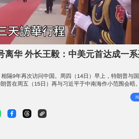
号离华 外长王毅：中美元首达成一系
，相隔9年再次访问中国。周四（14日）早上，特朗普与
朗普在周五（15日）再与习近平于中南海作小范围会晤。
 23：10 新华社报道，外长王毅向媒体介绍中美元首会晤
阅
事关中美关系以及世界和平发展的重大问题持续进行坦诚