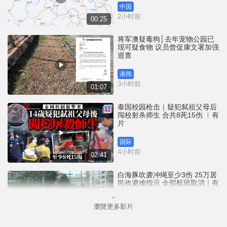
中国
2小时前
00:25
将军澳疑毒狗│去年宠物公园已
现可疑食物 议员曾促康文署加强
巡查
港闻
3小时前
01:07
泰国校园枪击｜疑犯弑祖父母后
闯校射杀师生 合共8死15伤 ︱有
片
国际
4小时前
02:41
白海豚吹袭冲绳至少3伤 25万居
民收避难指示 全部航班取消｜有
片
瀏覽更多影片
国际
5小时前
01:21