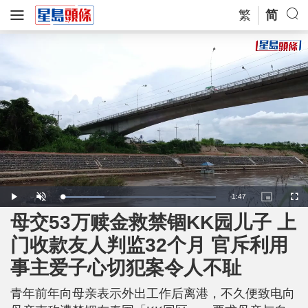
繁
简
R
-
1:47
L
P
U
P
F
o
l
n
i
u
a
a
m
c
l
母交53万赎金救禁锢KK园儿子 上
e
d
y
u
t
l
e
t
u
s
d
e
r
c
m
门收款友人判监32个月 官斥利用
:
e
r
2
-
e
7
i
e
a
.
事主爱子心切犯案令人不耻
n
n
5
-
1
P
i
%
i
c
青年前年向母亲表示外出工作后离港，不久便致电向
t
n
u