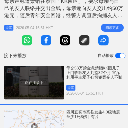
母亲声称遭禁锢在泰国「KK园区」，要求母亲与自
r
e
i
己的友人联络并交出金钱，母亲遂向友人交出约50万
n
港元，随后青年安全回港，经警方调查后拘捕友人，
友人在警诫下表示为5千元报酬前去收取款项。友人
g
2026-05-04 15:51 HKT
阅读更多
港闻
早前承认串谋诈骗罪，暂委法官余俊翔今在区域法院
T
判刑时斥，被告与同伙利用事主爱子心切犯案，实在
i
令人不耻，被告得知青年被禁锢在园区后，更骗取青
m
年母亲的款项，明显是落井下石及
接下来播放
自动播放
e
母交53万赎金救禁锢KK园儿子
上门收款友人判监32个月 官斥
利用事主爱子心切犯案令人不耻
正在播放中
港闻
2026-05-04 15:51 HKT
四川宜宾市高县发生4.9级地震
至少1死6伤｜有片