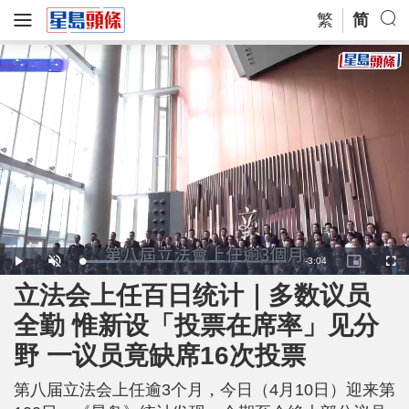
繁
简
R
-
3:04
L
P
U
P
F
o
l
n
i
u
a
a
m
c
l
立法会上任百日统计｜多数议员
e
d
y
u
t
l
e
t
u
s
d
e
r
c
m
全勤 惟新设「投票在席率」见分
:
e
r
1
-
e
7
i
e
a
.
野 一议员竟缺席16次投票
n
n
3
-
3
P
i
%
i
c
第八届立法会上任逾3个月，今日（4月10日）迎来第
t
n
u