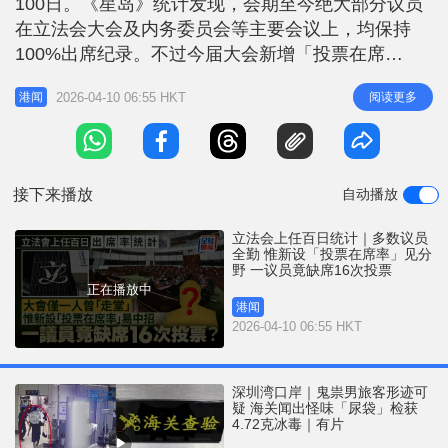
100日。《星岛》统计发现，会期至今绝大部分议员
r
e
i
在立法会大会及内务委员会等主要会议上，均保持
n
100%出席纪录。不过今届大会新增「投票在席
率」，公众可在网上查阅议员于大会议案表决时是否
g
2026-04-10 06:55 HKT
阅读更多
港闻
在席，纵使部分议员出席率「全勤」，但其投票在席
T
率或仅得八至九成，即出席率未必能完全反映议员参
i
与表决的实际情况。据统计，有19名议员的投票在席
m
率未达100%，当中有5名议
接下来播放
自动播放
e
立法会上任百日统计｜多数议员
全勤 惟新设「投票在席率」见分
野 一议员竟缺席16次投票
正在播放中
港闻
2026-04-10 06:55 HKT
深圳湾口岸｜鬼祟男旅客形迹可
疑 海关闻出怪味「尿袋」检获
4.72克冰毒｜有片