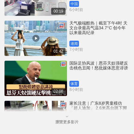
中国
6小时前
00:19
天气极端酷热｜截至下午4时 天
文台录最高气温34.7°C 创今年
以来最高纪录
港闻
7小时前
01:42
国际足协风波｜恩芬天奴强硬反
击桃色丑闻！怒批媒体恶意诽谤
体育
8小时前
02:08
家长注意｜广东8岁男童模仿
「超人迪加」 2.6米高台跳下脚
跟骨折｜有片
瀏覽更多影片
中国
8小时前
00:31