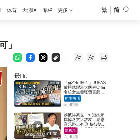
繁
简
育
体育
大湾区
专栏
更多
可」
最Hit
「你个frd废！」JUPAS
放榜炫耀港大医科Offer
名校女生嚣张留言惹众
怒 医学院澄清：宣称
时事热话
「40.5分获录取」不符事
5小时前
实｜Juicy叮
黎彼得离世丨许冠杰亲
撰悼念文忆故友：感恩
音乐路上有你 黎彼德曾
直认唔夹合作7年终拆伙
影视圈
01:00
7小时前