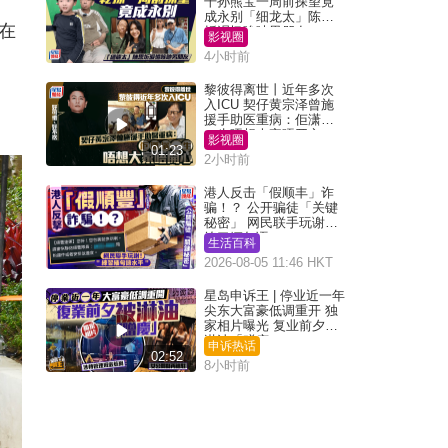
干孙熊宝一周前探望竟
成永别「细龙太」陈思
在
圻泪忆唉吔男朋友
影视圈
4小时前
黎彼得离世丨近年多次
入ICU 契仔黄宗泽曾施
援手助医重病：佢潇洒
一生唔想大家唔开心
影视圈
01:23
2小时前
港人反击「假顺丰」诈
骗！？ 公开骗徒「关键
秘密」 网民联手玩谢：
练习缅甸语
生活百科
2026-08-05 11:46 HKT
星岛申诉王 | 停业近一年
尖东大富豪低调重开 独
家相片曝光 复业前夕被
淋油「赠庆」
申诉热话
02:52
8小时前