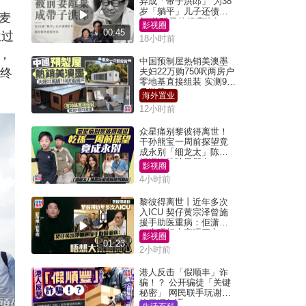
弃成「带子洪郎」 为38
岁「躺平」儿子还债多
麦
年 曾盼寻伴侣度晚年
影视圈
00:45
位过
18小时前
，
中国预制屋热销美澳墨
最终
夫妇22万购750呎两房户
零地基直接组装 实测9个
月激赞
海外置业
12小时前
众星痛别黎彼得离世！
干孙熊宝一周前探望竟
成永别「细龙太」陈思
圻泪忆唉吔男朋友
影视圈
4小时前
黎彼得离世丨近年多次
入ICU 契仔黄宗泽曾施
援手助医重病：佢潇洒
一生唔想大家唔开心
影视圈
01:23
2小时前
港人反击「假顺丰」诈
骗！？ 公开骗徒「关键
秘密」 网民联手玩谢：
练习缅甸语