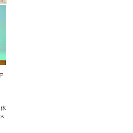
平
挥体
大