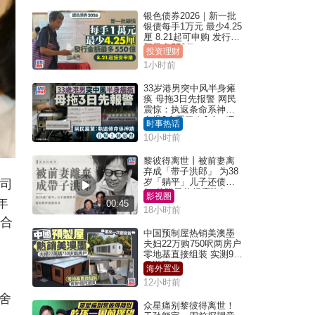
银色债券2026｜新一批
银债每手1万元 最少4.25
厘 8.21起可申购 发行金
额最多550亿
投资理财
1小时前
33岁港男突中风半身瘫
痪 母拖3日先报警 网民
震惊：执返条命系神迹
自爆2个恶习｜Juicy叮
时事热话
10小时前
黎彼得离世丨被前妻离
弃成「带子洪郎」 为38
岁「躺平」儿子还债多
副司
年 曾盼寻伴侣度晚年
影视圈
年
00:45
18小时前
适合
中国预制屋热销美澳墨
夫妇22万购750呎两房户
零地基直接组装 实测9个
月激赞
海外置业
12小时前
舍
众星痛别黎彼得离世！