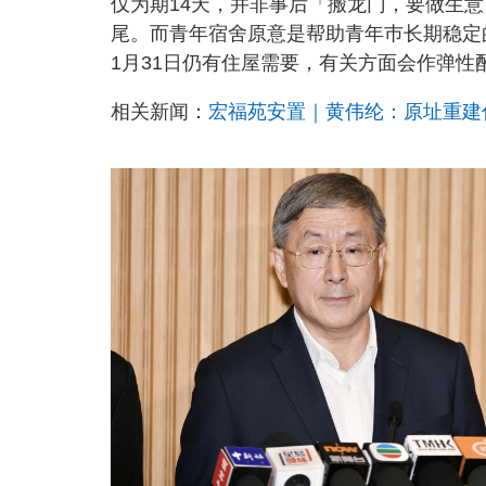
仅为期14天，并非事后「搬龙门，要做生
尾。而青年宿舍原意是帮助青年巿长期稳定
1月31日仍有住屋需要，有关方面会作弹性
相关新闻：
宏福苑安置｜黄伟纶：原址重建