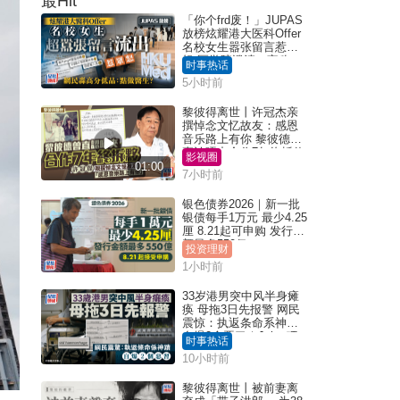
最Hit
「你个frd废！」JUPAS
放榜炫耀港大医科Offer
名校女生嚣张留言惹众
怒 医学院澄清：宣称
时事热话
「40.5分获录取」不符事
5小时前
实｜Juicy叮
黎彼得离世丨许冠杰亲
撰悼念文忆故友：感恩
音乐路上有你 黎彼德曾
直认唔夹合作7年终拆伙
影视圈
01:00
7小时前
银色债券2026｜新一批
银债每手1万元 最少4.25
厘 8.21起可申购 发行金
额最多550亿
投资理财
1小时前
33岁港男突中风半身瘫
痪 母拖3日先报警 网民
震惊：执返条命系神迹
自爆2个恶习｜Juicy叮
时事热话
10小时前
黎彼得离世丨被前妻离