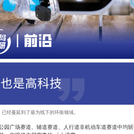
，已经蔓延到了最为线下的环衞领域。
公园广场赛道、辅道赛道、人行道非机动车道赛道中均斩