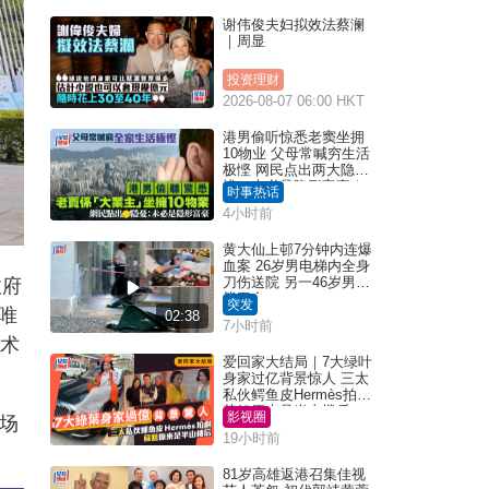
谢伟俊夫妇拟效法蔡澜
｜周显
投资理财
2026-08-07 06:00 HKT
港男偷听惊悉老窦坐拥
10物业 父母常喊穷生活
极悭 网民点出两大隐
忧：未必是隐形富豪｜
时事热话
Juicy叮
4小时前
黄大仙上邨7分钟内连爆
血案 26岁男电梯内全身
刀伤送院 另一46岁男倒
政府
毙平台
突发
唯
02:38
7小时前
技术
爱回家大结局｜7大绿叶
身家过亿背景惊人 三太
私伙鳄鱼皮Hermès拍剧
苏姐原来是半山楼后
影视圈
与场
19小时前
81岁高雄返港召集佳视