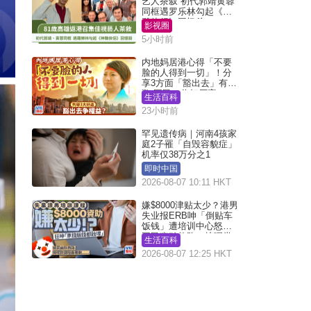
艺人茶叙 初代郭靖黄蓉
同框遇罗乐林勾起《神
雕侠侣》回忆杀
影视圈
5小时前
内地妈居港心得「不要
脸的人得到一切」！分
享3方面「豁出去」有著
数 网民：你好厉害
生活百科
23小时前
罕见遗传病｜河南4孩家
庭2子罹「自毁容貌症」
机率仅38万分之1
即时中国
2026-08-07 10:11 HKT
嫌$8000津贴太少？港男
失业报ERB呻「倒贴车
饭钱」遭培训中心怒轰
网民幽默教路：拣呢类
生活百科
课程唔会蚀...
2026-08-07 12:25 HKT