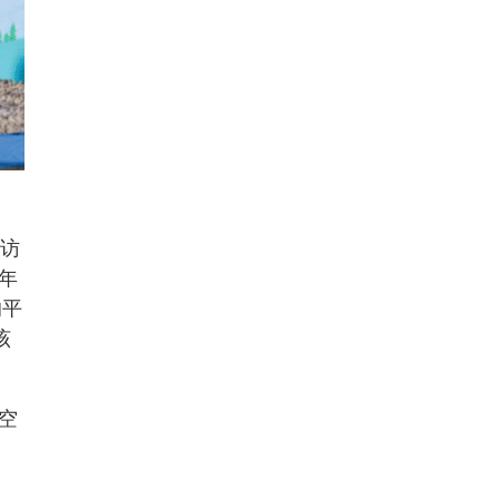
到访
年
的平
该
空