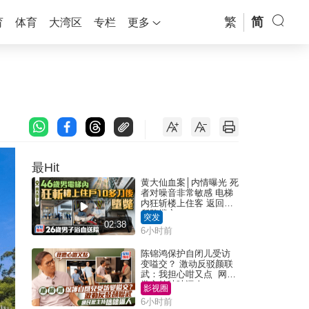
繁
简
育
体育
大湾区
专栏
更多
最Hit
黄大仙血案│内情曝光 死
者对噪音非常敏感 电梯
内狂斩楼上住客 返回住
所堕楼亡
突发
02:38
6小时前
陈锦鸿保护自闭儿受访
变嗌交？ 激动反驳颜联
武：我担心咁又点 网民
批主持咄咄逼人
影视圈
6小时前