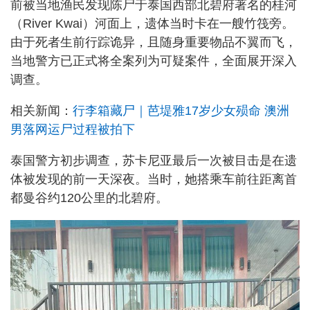
前被当地渔民发现陈尸于泰国西部北碧府著名的桂河
（River Kwai）河面上，遗体当时卡在一艘竹筏旁。
由于死者生前行踪诡异，且随身重要物品不翼而飞，
当地警方已正式将全案列为可疑案件，全面展开深入
调查。
相关新闻：
行李箱藏尸｜芭堤雅17岁少女殒命 澳洲
男落网运尸过程被拍下
泰国警方初步调查，苏卡尼亚最后一次被目击是在遗
体被发现的前一天深夜。当时，她搭乘车前往距离首
都曼谷约120公里的北碧府。