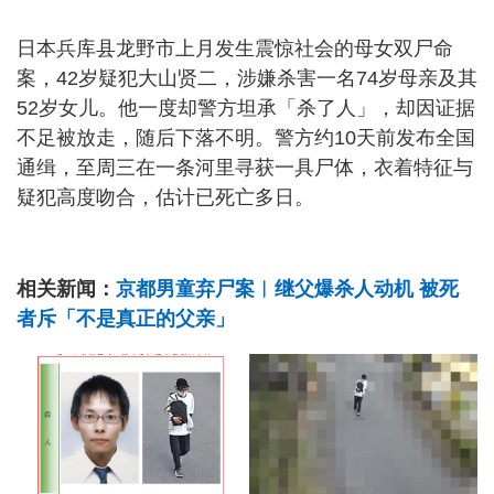
日本兵库县龙野市上月发生震惊社会的母女双尸命
案，42岁疑犯大山贤二，涉嫌杀害一名74岁母亲及其
52岁女儿。他一度却警方坦承「杀了人」，却因证据
不足被放走，随后下落不明。警方约10天前发布全国
通缉，至周三在一条河里寻获一具尸体，衣着特征与
疑犯高度吻合，估计已死亡多日。
相关新闻：
京都男童弃尸案︱继父爆杀人动机 被死
者斥「不是真正的父亲」