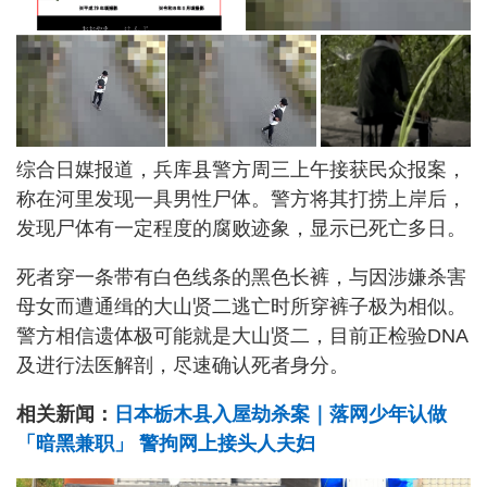
综合日媒报道，兵库县警方周三上午接获民众报案，
称在河里发现一具男性尸体。警方将其打捞上岸后，
发现尸体有一定程度的腐败迹象，显示已死亡多日。
死者穿一条带有白色线条的黑色长裤，与因涉嫌杀害
母女而遭通缉的大山贤二逃亡时所穿裤子极为相似。
警方相信遗体极可能就是大山贤二，目前正检验DNA
及进行法医解剖，尽速确认死者身分。
相关新闻：
日本栃木县入屋劫杀案｜落网少年认做
「暗黑兼职」 警拘网上接头人夫妇