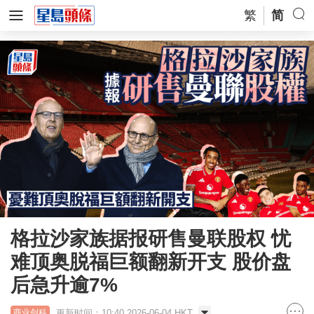
繁
简
格拉沙家族据报研售曼联股权 忧
难顶奥脱福巨额翻新开支 股价盘
后急升逾7%
更新时间：10:40 2026-06-04 HKT
商业创科