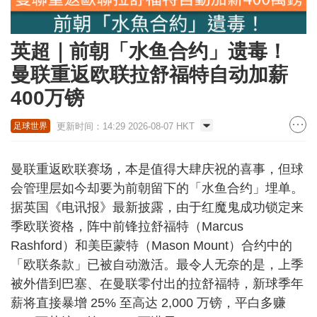
英超｜前朝「水鱼合约」遗毒！
曼联重返欧联拉舒福特自动加薪
400万镑
更新时间：14:29 2026-08-07 HKT
足球世界
曼联重返欧联赛场，本是值得大肆庆祝的喜事，但球
会管理层如今却要为前朝留下的「水鱼合约」埋单。
据英国《电讯报》最新披露，由于红魔鬼成功锁定来
季欧联资格，阵中前锋拉舒福特（Marcus
Rashford）和美臣蒙特（Mason Mount）合约中的
「欧联条款」已被自动激活。最令人无奈的是，上季
被外借到巴塞、在曼联零付出的拉舒福特，新球季年
薪将直接暴增 25% 至高达 2,000 万镑，平白多赚