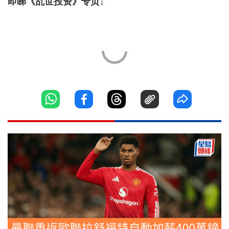
即睇《乱世投资》专页↓