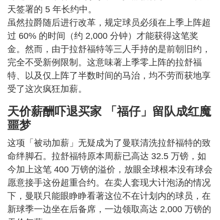
天签署的 5 年长约中。
虽然拉爵随后进行改革，规定球员必须在上季上阵超
过 60% 的时间（约 2,000 分钟）才能获得这笔奖
金。然而，由于拉舒福特等三人手持的是前朝旧约，
完全不受新例限制。这意味著上季零上阵的拉舒福
特、以及仅上阵了半数时间的马治，均不劳而获地享
受了这次疯狂加薪。
天价薪酬吓退买家 「福仔」留队成红魔
噩梦
这项「被动加薪」无疑成为了曼联清洗拉舒福特的致
命绊脚石。拉舒福特原本周薪已高达 32.5 万镑，如
今加上这笔 400 万镑的溢价，放眼全球根本没有球会
愿意接手这份超重合约。在卖人套现大计泡汤的情况
下，曼联只能眼睁睁看著这位不在计划内的球员，在
新球季一边坐在后备席，一边领取高达 2,000 万镑的