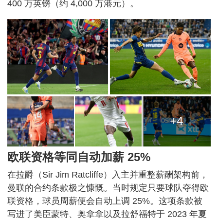
400 万英镑（约 4,000 万港元）。
+4
欧联资格等同自动加薪 25%
在拉爵（Sir Jim Ratcliffe）入主并重整薪酬架构前，
曼联的合约条款极之慷慨。当时规定只要球队夺得欧
联资格，球员周薪便会自动上调 25%。这项条款被
写进了美臣蒙特、奥拿拿以及拉舒福特于 2023 年夏