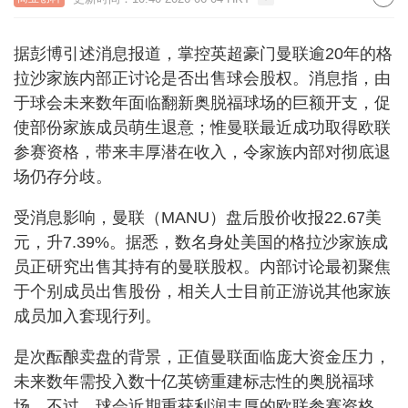
据彭博引述消息报道，掌控英超豪门曼联逾20年的格
拉沙家族内部正讨论是否出售球会股权。消息指，由
于球会未来数年面临翻新奥脱福球场的巨额开支，促
使部份家族成员萌生退意；惟曼联最近成功取得欧联
参赛资格，带来丰厚潜在收入，令家族内部对彻底退
场仍存分歧。
受消息影响，曼联（MANU）盘后股价收报22.67美
元，升7.39%。据悉，数名身处美国的格拉沙家族成
员正研究出售其持有的曼联股权。内部讨论最初聚焦
于个别成员出售股份，相关人士目前正游说其他家族
成员加入套现行列。
是次酝酿卖盘的背景，正值曼联面临庞大资金压力，
未来数年需投入数十亿英镑重建标志性的奥脱福球
场。不过，球会近期重获利润丰厚的欧联参赛资格，