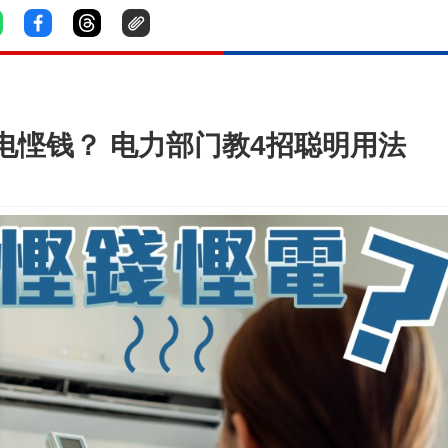
电悭钱？ 电力部门教4招聪明用法