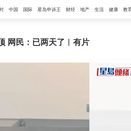
时
中国
国际
星岛申诉王
财经
地产
生活
健康
教
顶 网民：已两天了︱有片