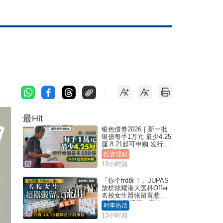
最Hit
银色债券2026｜新一批
银债每手1万元 最少4.25
厘 8.21起可申购 发行金
额最多550亿
投资理财
13小时前
「你个frd废！」JUPAS
放榜炫耀港大医科Offer
名校女生嚣张留言惹众
怒 医学院澄清：宣称
时事热话
「40.5分获录取」不符事
13小时前
实｜Juicy叮