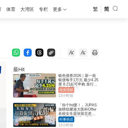
繁
简
育
体育
大湾区
专栏
更多
最Hit
银色债券2026｜新一批
银债每手1万元 最少4.25
厘 8.21起可申购 发行金
额最多550亿
投资理财
13小时前
「你个frd废！」JUPAS
放榜炫耀港大医科Offer
名校女生嚣张留言惹众
怒 医学院澄清：宣称
时事热话
「40.5分获录取」不符事
13小时前
实｜Juicy叮