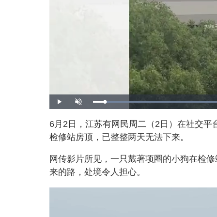
P
U
l
n
a
m
y
u
6月2日，江苏有网民周二（2日）在社交
t
e
检修站房顶，已整整两天无法下来。
网传影片所见，一只戴著项圈的小狗在检修
来的路，处境令人担心。