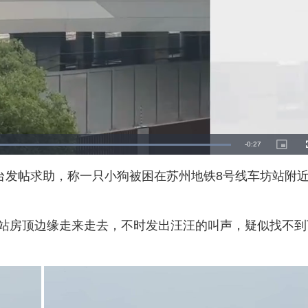
R
-
0:27
L
P
o
i
a
c
e
d
t
平台发帖求助，称一只小狗被困在苏州地铁8号线车坊站附
e
u
d
r
m
:
e
1
-
0
i
a
0
n
.
-
0
站房顶边缘走来走去，不时发出汪汪的叫声，疑似找不到
P
i
0
i
%
c
t
n
u
r
e
i
n