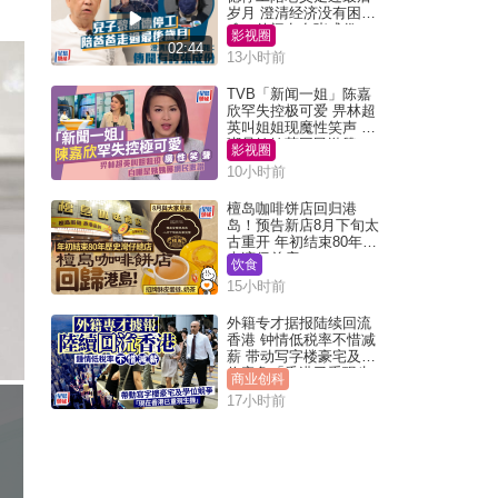
岁月 澄清经济没有困
难：传闻有夸张成份
影视圈
02:44
13小时前
TVB「新闻一姐」陈嘉
欣罕失控极可爱 畀林超
英叫姐姐现魔性笑声 自
嘲是姨姨获网民激赞
影视圈
10小时前
檀岛咖啡饼店回归港
岛！预告新店8月下旬太
古重开 年初结束80年历
史湾仔总店
饮食
15小时前
外籍专才据报陆续回流
香港 钟情低税率不惜减
薪 带动写字楼豪宅及学
位竞争「香港已重现生
商业创科
机」
17小时前