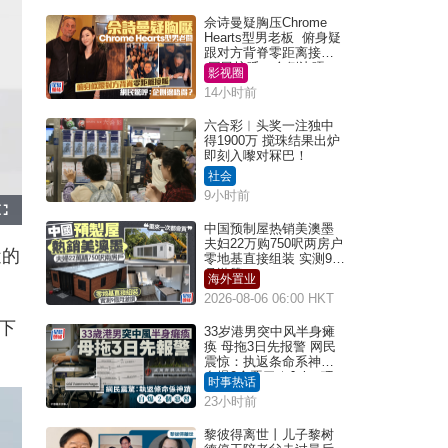
佘诗曼疑胸压Chrome
Hearts型男老板 俯身疑
跟对方背脊零距离接触
网民惊呼：企侧边唔
影视圈
得？
14小时前
六合彩︱头奖一注独中
得1900万 搅珠结果出炉
即刻入嚟对冧巴！
社会
9小时前
F
u
中国预制屋热销美澳墨
l
夫妇22万购750呎两房户
l
近的
s
零地基直接组装 实测9个
c
月激赞
r
海外置业
e
e
2026-08-06 06:00 HKT
n
下
33岁港男突中风半身瘫
痪 母拖3日先报警 网民
震惊：执返条命系神迹
自爆2个恶习｜Juicy叮
时事热话
23小时前
黎彼得离世丨儿子黎树