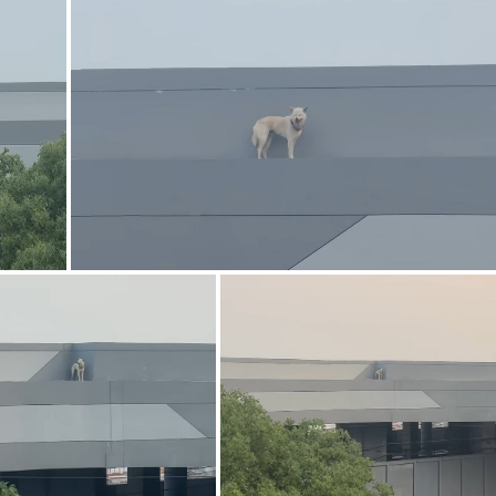
g
T
i
m
e