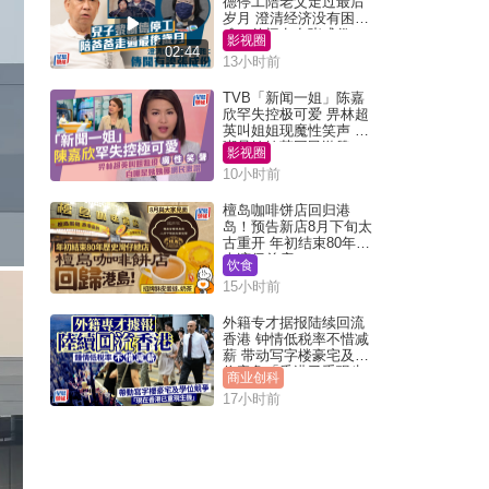
德停工陪老父走过最后
岁月 澄清经济没有困
难：传闻有夸张成份
影视圈
02:44
13小时前
TVB「新闻一姐」陈嘉
欣罕失控极可爱 畀林超
英叫姐姐现魔性笑声 自
嘲是姨姨获网民激赞
影视圈
10小时前
檀岛咖啡饼店回归港
岛！预告新店8月下旬太
古重开 年初结束80年历
史湾仔总店
饮食
15小时前
外籍专才据报陆续回流
香港 钟情低税率不惜减
薪 带动写字楼豪宅及学
位竞争「香港已重现生
商业创科
机」
17小时前