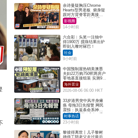
佘诗曼疑胸压Chrome
Hearts型男老板 俯身疑
跟对方背脊零距离接触
网民惊呼：企侧边唔
影视圈
得？
14小时前
六合彩︱头奖一注独中
得1900万 搅珠结果出炉
即刻入嚟对冧巴！
社会
9小时前
中国预制屋热销美澳墨
夫妇22万购750呎两房户
零地基直接组装 实测9个
月激赞
海外置业
悭
2026-08-06 06:00 HKT
33岁港男突中风半身瘫
痪 母拖3日先报警 网民
震惊：执返条命系神迹
自爆2个恶习｜Juicy叮
时事热话
不
23小时前
黎彼得离世丨儿子黎树
德停工陪老父走过最后