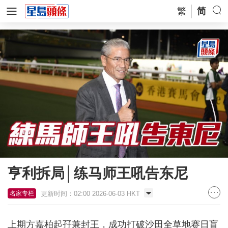
繁
简
亨利拆局│练马师王吼告东尼
更新时间：02:00 2026-06-03 HKT
名家专栏
上期方嘉柏起孖兼封王，成功打破沙田全草地赛日盲