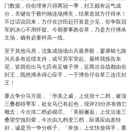
门数据，但佢埋单只得两冠一季，封王颇有运气成
分，关键在于蔡约翰连场搏失，结果造就方仔得米！
不过话说回来，方仔在沙田起孖算是少见，佢争取冠
军的决心不用怀疑。今期赛事跑谷草，乃是方仔搏杀
主场，确有必要秤高一线。
至于其他马房，沈集成场场出兵最养眼，廖康铭七路
兴兵多有近绩支持，或可异军突起。最终我拣告东
尼，皆因佢出马七匹有足够子弹，近两次谷战都由佢
封王，既然搏杀得心应手，一于博告仔谷草三连庄封
王！
重点争分马方面，「华美之威」上仗排十二档，被顶
三叠都得季军，处女马已有起色，现评23分亦有救亡
概念，今次排二档必砌尽。「美丽邂逅」上仗沿途三
叠望空蚀到晕，今次由九档变三档，际遇应由差转
好，诚是另一争分棋子。「奔放」上仗快放得手，重