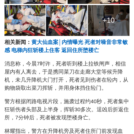
+10
相关新闻：
黄大仙血案│内情曝光 死者对噪音非常敏
感 电梯内狂斩楼上住客 返回住所堕楼亡
消息称，今晨7时许，死者听到楼上拉铁闸声，相信
屋内有人离去，于是携同菜刀在走廊大堂等候升降
机，未几升降机大门打开，死者见到伤者在䢂内，从
购物袋取出菜刀挥斩，并用身体挡住䢂门。
警方根据闭路电视片段，施袭过程约40秒，死者集中
狂斩伤者头部及上半身，挥斩30多次。逞凶后折返住
所，7分钟后，死者被发现堕楼身亡。
林耀指出，警方在升降机旁及死者住所门前发现血