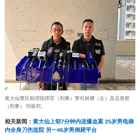
黄大仙警区助理指挥官（刑事）警司林耀（左）及总督察
（刑事） 邹振邦。
相关新闻：
黄大仙上邨7分钟内连爆血案 25岁男电梯
内全身刀伤送院 另一46岁男倒毙平台