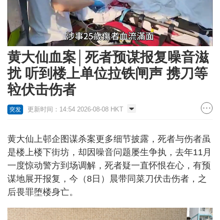
Loaded
:
Unmute
26.50%
黄大仙血案│死者预谋报复噪音滋
扰 听到楼上单位拉铁闸声 携刀等
䢂伏击伤者
更新时间：14:54 2026-08-08 HKT
突发
黄大仙上邨企图谋杀案更多细节披露，死者与伤者虽
是楼上楼下街坊，却因噪音问题屡生争执，去年11月
一度惊动警方到场调解，死者疑一直怀恨在心，有预
谋地展开报复，今（8日）晨带同菜刀伏击伤者，之
后畏罪堕楼身亡。