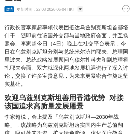
更新时间：22:08 2026-06-04 HKT
政情
行政长官李家超率领代表团抵达乌兹别克斯坦首都塔
什干，随即前往该国外交部与当地政府会面，并互换
照会。李家超今日（4日）晚上在社交平台表示，今
日在乌兹别克斯坦分别与总统米尔济约耶夫、总理阿
里波夫、总统战略发展顾问乌穆尔扎科夫和副总理霍
扎耶夫会面。双方就深化两地发展机遇进行了深入讨
论，交换了许多宝贵意见，为未来更紧密合作奠定坚
实基础。
欢迎乌兹别克斯坦善用香港优势 对接
该国追求高质量发展愿景
李家超说，会上提及「乌兹别克斯坦—2030年战
略」，该战略为乌兹别克斯坦落实国内生产总值翻
倍、吸引外来投资、扩大绿色能源、优化医疗教育，