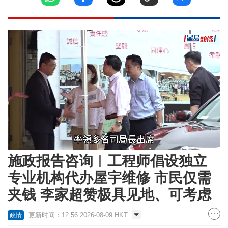
Loaded
:
Unmute
18.18%
施政报告咨询︱工程师倡设独立
专业机构代办屋宇维修 市民仅需
夹钱 李家超赞极具见地、可考虑
更新时间：12:56 2026-08-09 HKT
政情