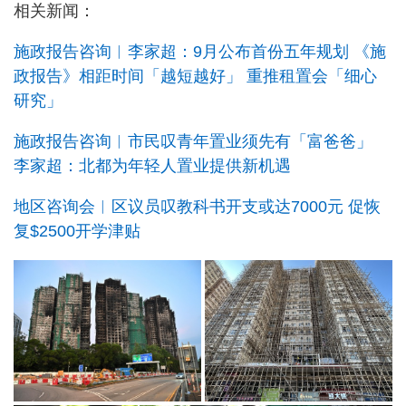
相关新闻：
施政报告咨询︱李家超：9月公布首份五年规划 《施
政报告》相距时间「越短越好」 重推租置会「细心
研究」
施政报告咨询︱市民叹青年置业须先有「富爸爸」
李家超：北都为年轻人置业提供新机遇
地区咨询会︱区议员叹教科书开支或达7000元 促恢
复$2500开学津贴