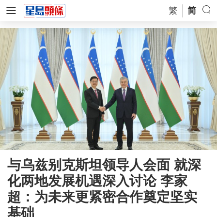
繁
简
与乌兹别克斯坦领导人会面 就深
化两地发展机遇深入讨论 李家
超：为未来更紧密合作奠定坚实
基础