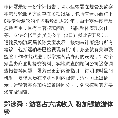
审计署最新一份审计报告，揭示运输署在规管及监察
本港渡轮服务方面存在多项纰漏，包括有营办商旗下
8艘专营渡轮的平均船龄高达63 年，由于零件停产及
损耗严重，且有显著脱班问题，船队整体表现欠佳
等。立法会帐目委员会今早（2日）就此召开聆讯。
运输及物流局局长陈美宝表示，接纳审计署提出所有
建议，包括运输署已检视现有机制，亦会就有关加强
监管工作作出跟进，以掌握各营办商的表现，针对个
别营办商逾期提交资料、实地调查的顾问公司迟交调
查报告等问题，署方已更新内部指引，订明按时呈阅
机制，要求人员在指明时间内跟进，适时向上级请
示，运输署亦会加强监督顾问公司，务求按照署方要
求完成调查。
郑泳舜：游客占六成收入 盼加强旅游体
验