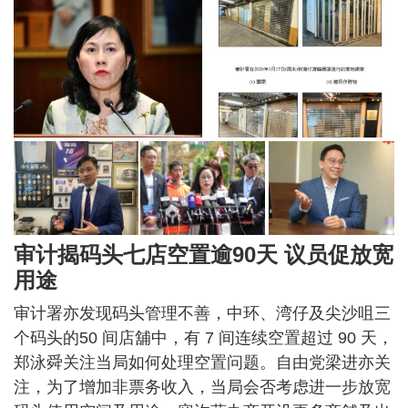
审计揭码头七店空置逾90天 议员促放宽
用途
审计署亦发现码头管理不善，中环、湾仔及尖沙咀三
个码头的50 间店舖中，有 7 间连续空置超过 90 天，
郑泳舜关注当局如何处理空置问题。自由党梁进亦关
注，为了增加非票务收入，当局会否考虑进一步放宽