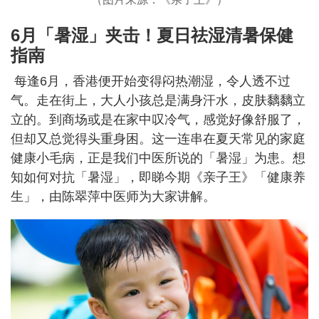
6月「暑湿」夹击！夏日祛湿清暑保健
指南
每逢6月，香港便开始变得闷热潮湿，令人透不过
气。走在街上，大人小孩总是满身汗水，皮肤黐黐立
立的。到商场或是在家中叹冷气，感觉好像舒服了，
但却又总觉得头重身困。这一连串在夏天常见的家庭
健康小毛病，正是我们中医所说的「暑湿」为患。想
知如何对抗「暑湿」，即睇今期《亲子王》「健康养
生」，由陈翠萍中医师为大家讲解。