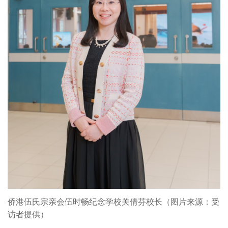
侨港伍氏宗亲会伍时畅纪念学校关倩芬校长（图片来源：受
访者提供）