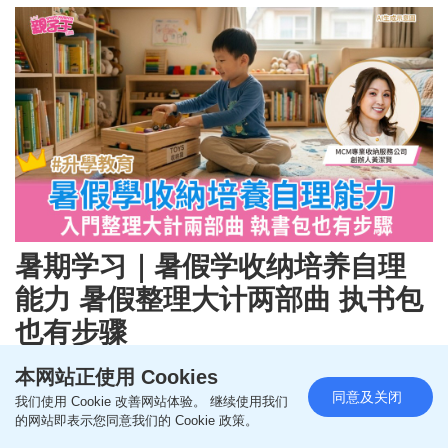
暑期学习｜暑假学收纳培养自理
能力 暑假整理大计两部曲 执书包
也有步骤
更新时间：07:15 2026-07-31 HKT
亲子
本网站正使用 Cookies
同意及关闭
我们使用 Cookie 改善网站体验。 继续使用我们
的网站即表示您同意我们的 Cookie 政策。
暑假学习｜家长常挂在口边不是「快啲」就是「执