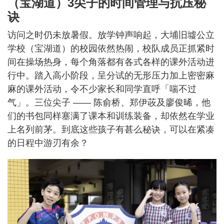
（宝湖道）3尖子的时间管理与抗压秘
诀
访问之时仍未放暑假。放学钟声响起，大埔旧墟公立
学校（宝湖道）的校园依然热闹，校队成员正抓紧时
间在操场热身，每个角落都有各式各样的课外活动进
行中。踏入高小阶段，呈分试的无形压力加上密密麻
麻的课外活动，令不少家长和同学直呼「喘不过
气」。三位尖子 —— 陈俞桥、郑伊荍及廖俊晞，他
们的书包同样塞满了课本和训练装备，却依然在学业
上名列前茅。到底这些孩子有甚么秘诀，可以在紧凑
的日程中游刃有余？