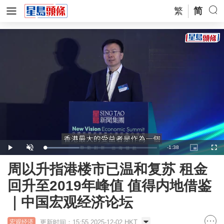
繁
简
Remaining
-
1:38
Loaded
:
Play
Unmute
Picture-
Full
30.52%
in-
Picture
Time
周以升指港楼市已温和复苏 租金
回升至2019年峰值 值得内地借鉴
｜中国宏观经济论坛
更新时间：15:55 2025-12-02 HKT
宏观经济