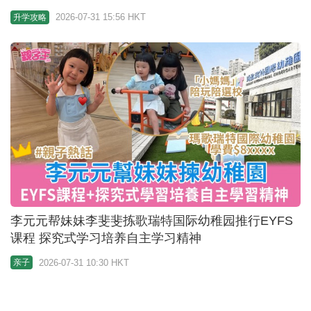
李元元帮妹妹李斐斐拣歌瑞特国际幼稚园推行EYFS
课程 探究式学习培养自主学习精神
2026-07-31 10:30 HKT
亲子
澳洲升学2026︱大学设衔接课程 DSE 10分以下都能
报读 修毕可升读学士