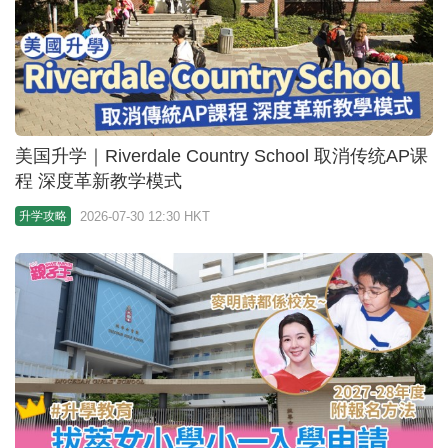
助孩子打开社交之门先要增加与子女互动 校长给升
中同学的5个叮嘱｜暑期学习
2026-07-29 07:15 HKT
亲子
IB状元2026｜6位英基IB状元满分秘诀 自创「加长版
番茄钟」温习法 先攻弱科有着数
2026-07-28 18:49 HKT
亲子