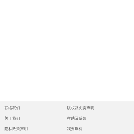
校 设多个特色学习项目
2026-07-25 11:00 HKT
升学攻略
爆旋陀螺结合模拟课堂 港澳信义会明道小学体验日
全方位学习 附报名方法｜小一入学
2026-07-24 08:01 HKT
亲子