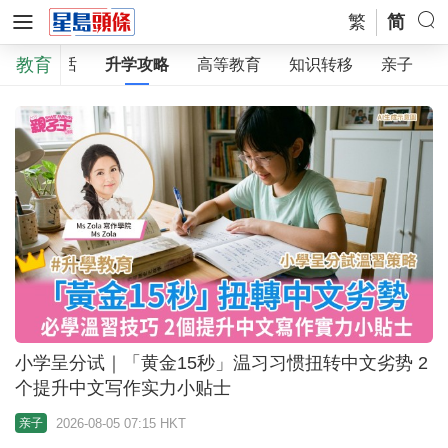
繁
简
教育
教育热话
升学攻略
高等教育
知识转移
亲子
小学呈分试｜「黄金15秒」温习习惯扭转中文劣势 2
个提升中文写作实力小贴士
2026-08-05 07:15 HKT
亲子