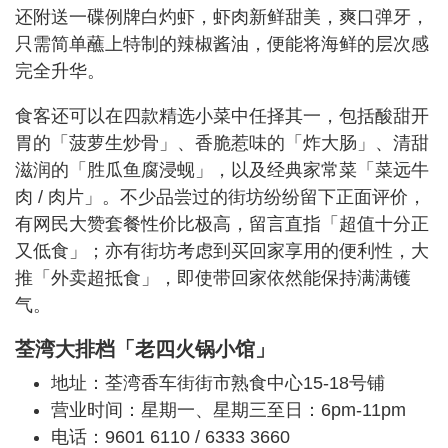
还附送一碟例牌白灼虾，虾肉新鲜甜美，爽口弹牙，
只需简单蘸上特制的辣椒酱油，便能将海鲜的层次感
完全升华。
食客还可以在四款精选小菜中任择其一，包括酸甜开
胃的「菠萝生炒骨」、香脆惹味的「炸大肠」、清甜
滋润的「胜瓜鱼腐浸蚬」，以及经典家常菜「菜远牛
肉 / 肉片」。不少品尝过的街坊纷纷留下正面评价，
有网民大赞套餐性价比极高，留言直指「超值十分正
又低食」；亦有街坊考虑到买回家享用的便利性，大
推「外卖超抵食」，即使带回家依然能保持满满镬
气。
荃湾大排档「老四火锅小馆」
地址：荃湾香车街街市熟食中心15-18号铺
营业时间：星期一、星期三至日：6pm-11pm
电话：9601 6110 / 6333 3660