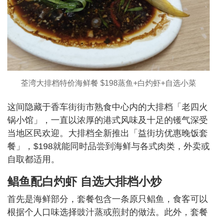
荃湾大排档特价海鲜餐 $198蒸鱼+白灼虾+自选小菜
这间隐藏于香车街街市熟食中心内的大排档「老四火
锅小馆」，一直以浓厚的港式风味及十足的镬气深受
当地区民欢迎。大排档全新推出「益街坊优惠晚饭套
餐」，$198就能同时品尝到海鲜与各式肉类，外卖或
自取都适用。
鲳鱼配白灼虾 自选大排档小炒
首先是海鲜部分，套餐包含一条原只鲳鱼，食客可以
根据个人口味选择豉汁蒸或煎封的做法。此外，套餐