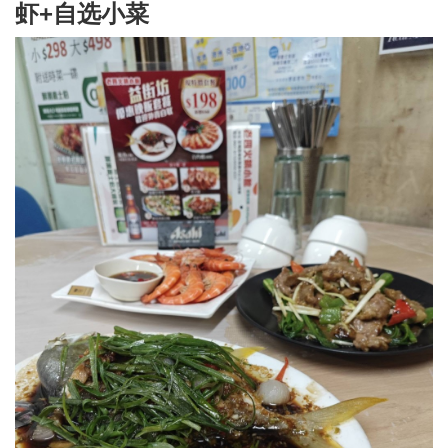
虾+自选小菜