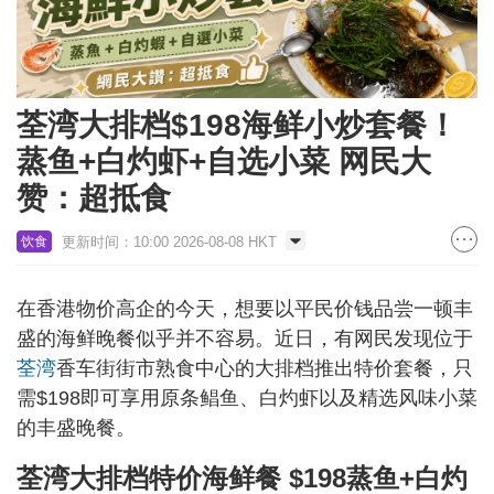
荃湾大排档$198海鲜小炒套餐！
蒸鱼+白灼虾+自选小菜 网民大
赞：超抵食
更新时间：10:00 2026-08-08 HKT
饮食
在香港物价高企的今天，想要以平民价钱品尝一顿丰
盛的海鲜晚餐似乎并不容易。近日，有网民发现位于
荃湾
香车街街市熟食中心的大排档推出特价套餐，只
需$198即可享用原条鲳鱼、白灼虾以及精选风味小菜
的丰盛晚餐。
荃湾大排档特价海鲜餐 $198蒸鱼+白灼