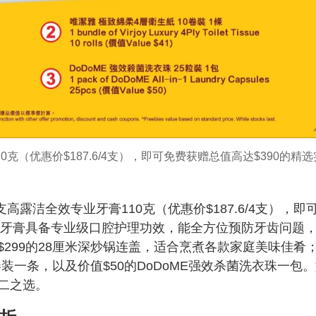
克（优惠价$187.6/4支），即可免费获赠总值高达$390的精选
高露洁全效专业牙膏110克（优惠价$187.6/4支），即
该款牙膏具备专业级口腔护理功效，能全方位预防牙齿问题
299的28厘米深炒锅连盖，适合烹煮各款家庭美味佳肴
卷装一条，以及价值$50的DoDoME强效杀菌洗衣珠一包
二之选。