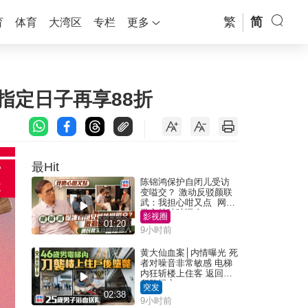
繁
简
育
体育
大湾区
专栏
更多
 指定日子再享88折
最Hit
陈锦鸿保护自闭儿受访
变嗌交？ 激动反驳颜联
武：我担心咁又点 网民
批主持咄咄逼人
影视圈
01:20
9小时前
黄大仙血案│内情曝光 死
者对噪音非常敏感 电梯
内狂斩楼上住客 返回住
所堕楼亡
突发
02:38
9小时前