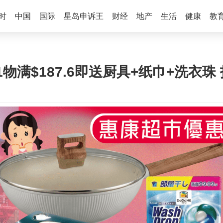
时
中国
国际
星岛申诉王
财经
地产
生活
健康
教
满$187.6即送厨具+纸巾+洗衣珠