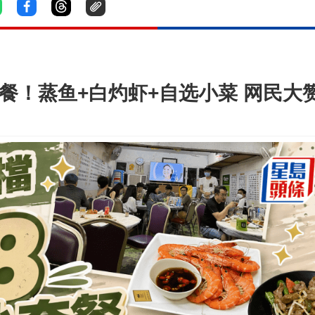
套餐！蒸鱼+白灼虾+自选小菜 网民大