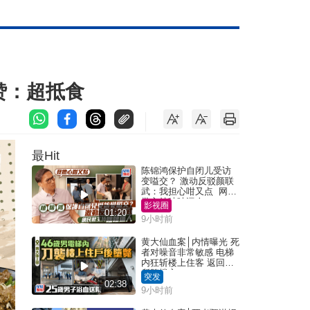
赞：超抵食
最Hit
陈锦鸿保护自闭儿受访
变嗌交？ 激动反驳颜联
武：我担心咁又点 网民
批主持咄咄逼人
影视圈
01:20
9小时前
黄大仙血案│内情曝光 死
者对噪音非常敏感 电梯
内狂斩楼上住客 返回住
所堕楼亡
突发
02:38
9小时前