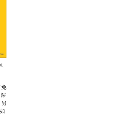
实
可免
，深
；另
。如