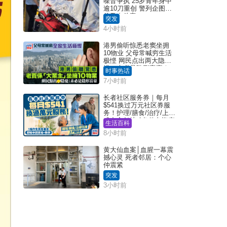
噪音争执 25岁青年身中
逾10刀重创 警列企图谋
杀及自杀案
突发
4小时前
港男偷听惊悉老窦坐拥
10物业 父母常喊穷生活
极悭 网民点出两大隐
忧：未必是隐形富豪｜
时事热话
Juicy叮
7小时前
长者社区服务券｜每月
$541换过万元社区券服
务！护理/膳食/治疗/上门
或中心任拣 1条件免资产
生活百科
审查（附申请资格及教
8小时前
学）
黄大仙血案│血腥一幕震
撼心灵 死者邻居：个心
仲震紧
突发
3小时前