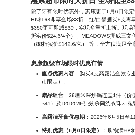
惠康超市限时大折日 全场低至8
除了牙膏限时优惠外，惠康更于6月6日限定
HK$168即享全场88折，红/白餐酒买6
$350更可即减$30，实现多重折上折。
折实价$24.6/4个）、MEADOWS挪威三
（88折实价$142.6/包） 等，全方位满
惠康超级市场限时优惠详情
重点优惠内容
：购买4支高露洁全效专业牙
市限定）。
赠品组合
：28厘米深炒锅连盖1件（价
$41）及DoDoME强效杀菌洗衣珠25粒
高露洁牙膏优惠期
：2026年6月5日至1
特别优惠（6月6日限定）
：购物满HK$