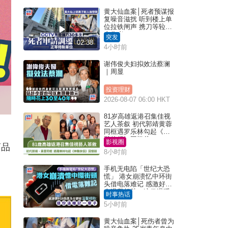
黄大仙血案│死者预谋报
复噪音滋扰 听到楼上单
位拉铁闸声 携刀等䢂伏
击伤者
突发
02:38
4小时前
谢伟俊夫妇拟效法蔡澜
｜周显
投资理财
2026-08-07 06:00 HKT
81岁高雄返港召集佳视
艺人茶叙 初代郭靖黄蓉
同框遇罗乐林勾起《神
雕侠侣》回忆杀
影视圈
商品
8小时前
手机无电陷「世纪大恐
慌」 港女崩溃忆中环街
头借电落难记 感激好心
人温馨相助：这份温暖
时事热话
记一辈子｜Juicy叮
5小时前
黄大仙血案│死伤者曾为