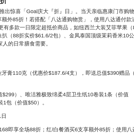
8折
推出惊喜「Goal庆大『折』日」。当天亲临惠康门市购
支再享额外85折！若搭配「八达通购物赏」，使用八达通付款
现场更有多款一日限定超抵价商品，如纽西兰大装艾菲苹果（8
文鱼扒（88折实价$61.6/2包）、金凤泰国顶级茉莉香米10
足全家人的日常膳食需要。
膏110克（优惠价$187.6/4支），即送总值$390赠品
值$299）、唯洁雅极致绵柔4层卫生纸10卷装1条（价值
装1包（价值$50）。
1日
168即享全场88折；红/白餐酒买6支享额外85折；使用八