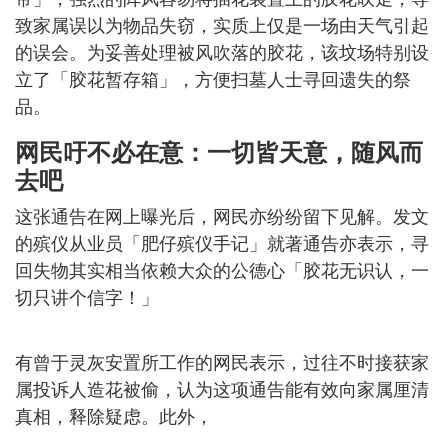
致家属误以为物品失窃，实质上仅是一场由天气引起
的误会。为妥善处理被风吹落的胶花，该坟场特别设
立了「胶花暂存箱」，方便扫墓人士寻回遗失的祭
品。
网民吁不必在意：一切皆天意，随风而
去吧
这张通告在网上曝光后，网民亦纷纷留下见解。发文
的殡仪从业员「肥仔殡仪手记」就著通告亦表示，寻
回失物其实相当依赖大众的公德心「胶花无识认，一
切只讲个信字！」
有曾于灵灰安置所工作的网民表示，过往不时接获家
属投诉人造花被偷，认为这项通告能有效向家属厘清
真相，释除疑虑。此外，