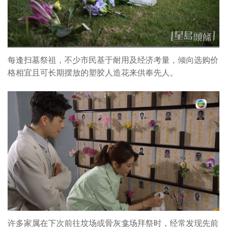
每逢扫墓祭祖，不少市民基于耐用及经济考量，倾向选购价
格相宜且可长期摆放的塑胶人造花来供奉先人。
许多家属在下次前往坟场或骨灰龛场拜祭时，经常发现先前