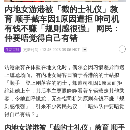
内地女游港被「截的士礼仪」教
育 顺手截车因1原因遭拒 呻司机
有钱不赚「规则感很强」 网民：
仲要唔觉得自己有错
更新时间：13:45 2026-08-06 HKT
生活百科
访港旅客在体验在地文化时，偶尔会因习惯差异而遇
上尴尬场面。有内地女游客日前于香港的的士站拟
「顺手」登上刚落客的的士，却遭司机因1原因而拒
绝让她上车，其后事主更眼睁睁看著车辆载走其他乘
客，令她直呼尴尬，无奈指司机为原则有钱不赚「规
则感很强」，引来不少网民热议：「唔排队仲要唔觉
得自己有错？」
内地女游港被「截的士礼仪」教育 顺手