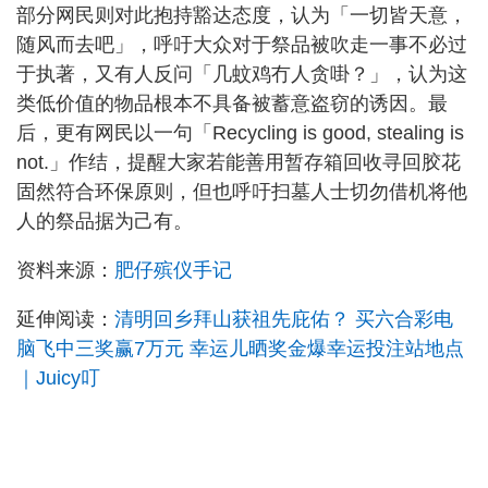
部分网民则对此抱持豁达态度，认为「一切皆天意，
随风而去吧」，呼吁大众对于祭品被吹走一事不必过
于执著，又有人反问「几蚊鸡冇人贪啩？」，认为这
类低价值的物品根本不具备被蓄意盗窃的诱因。最
后，更有网民以一句「Recycling is good, stealing is
not.」作结，提醒大家若能善用暂存箱回收寻回胶花
固然符合环保原则，但也呼吁扫墓人士切勿借机将他
人的祭品据为己有。
资料来源：
肥仔殡仪手记
延伸阅读：
清明回乡拜山获祖先庇佑？ 买六合彩电
脑飞中三奖赢7万元 幸运儿晒奖金爆幸运投注站地点
｜Juicy叮