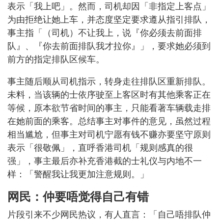
表示「我上吧」。然而，司机却因「非指定上客点」
为由拒绝让她上车，并态度坚定要求遵从指引排队，
事主指「（司机）不让我上，说『你必须去前面排
队』、『你去前面排队我才拉你』」，要求她必须到
前方的指定排队区候车。
事主随后顺从司机指示，转身走往排队区重新排队。
未料，当该辆的士依序驶至上客区时有其他乘客正在
等候，原本欲节省时间的事主，只能看著车辆载走排
在她前面的乘客。总结事主对事件的意见，虽然过程
相当尴尬，但事主对司机宁愿有钱不赚亦要坚守原则
表示「很敬佩」，直呼香港司机「规则感真的很
强」，事主最后亦补充香港截的士礼仪与内地不一
样：「警醒我让我更加注意规则。」
网民：仲要唔觉得自己有错
片段引来不少网民热议，有人直言：「自己唔排队仲