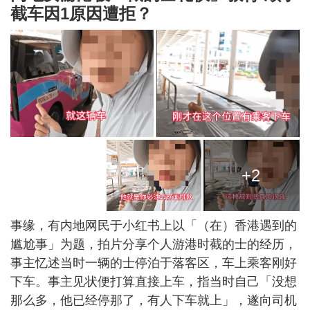
截车因1原因遭拒？
+2
事缘，有内地网民于小红书上以「（在）香港遇到的
尴尬事」为题，拍片分享个人游港时截的士的经历，
事主忆述当时一辆的士停泊于落客区，车上乘客刚好
下车。事主见状便打算直接上车，指当时自己「没想
那么多，他已经停那了，有人下车就上」，遂向司机