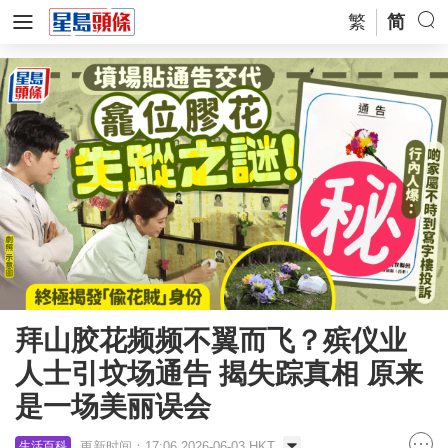
繁
简
拜山胶花频频不翼而飞？殡仪业
人士引坟场通告 揭失踪真相 原来
是一场美丽误会
更新时间：17:06 2026-06-03 HKT
生活百科