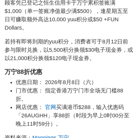
顾客凭已登记之恒生信用卡于万宁累积签账满
$1,000（单一签账净值最少满$500），逢星期五至
日可赚取额外高达10,000 yuu积分或$50 +FUN
Dollars。
若持有即将到期的yuu积分，消费者可于8月12日前
参与限时兑换，以5,500积分换领$30电子现金券，或
以21,000积分换领$120电子现金券。
万宁88折优惠
优惠日期： 2026年8月8日（六）
门市优惠： 指定香港万宁门市全场无门槛88
折。
网店优惠：
官网
买满港币$288，输入优惠码
「26AUGHH」享88折（时段为早上0时00分至
晚上11时59分）。
资料来源：
Mannings 万宁