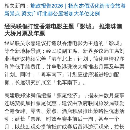
相关新闻：
施政报告2026｜杨永杰倡活化街市变旅游
新景点 梁文广吁北都公屋增加大单位比例
经民联倡打造香港电影主题「影城」 推港珠澳
大桥月票及年票
经民联吴永嘉建议打造以香港电影为主题的「影城」
等全新地标景点；经民联副主席、新界乡议局主席刘
业强建议持续完善「港车北上」计划，简化申请程序
和降低手续费用，并争取港珠澳大桥推出月票及年票
计划。同时，「粤车南下」计划应循序渐进增加配
额，长远研究扩展至「北车南下」。
民建联郑泳舜倡把握「票尾经济」，指未来数月盛事
连场契机加推票尾优惠，建议由政府联同旅发局鼓励
全港食肆、零售、景点、酒店积极推出策略性优惠活
动；延长「票尾」时效至赛事前后一周，甚至一个
月，以鼓励观众提前抵前或赛后留港游玩观光，拉长