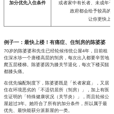
加分优先入住条件
或者家中有长者、未成年子
政府都会给予较高的
让你更快上
例子一：最快上楼！有痛症、住㓥房的陈婆婆
70岁的陈婆婆和先生已经轮候传统公屋4年，目前租
住深水埗一个唐楼高层的㓥房，每次出入都要辛苦地
爬五层楼梯。陈婆婆因为膝关节退化，每次下楼买餸
都膝头痛。
在优先编配制度下，陈婆婆既是「长者家庭」，又居
住在环境恶劣的「不适切居所（㓥房）」，加上有医
生证明的「特殊健康状况（关节炎）」，而且轮候公
屋超过3年。她符合了所有的加分条件，所以属于最
优先、最快能获分派新屋的一类。