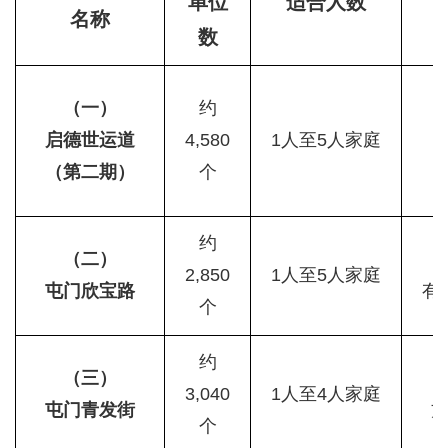
单位
适合人数
名称
数
（一）
约
启德世运道
4,580
1人至5人家庭
（第二期）
个
约
（二）
2,850
1人至5人家庭
屯门欣宝路
有
个
约
（三）
3,040
1人至4人家庭
屯门青发街
个