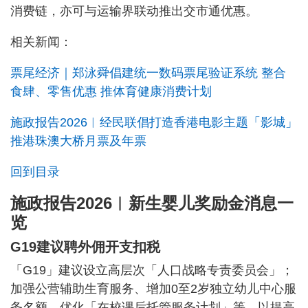
消费链，亦可与运输界联动推出交市通优惠。
相关新闻：
票尾经济｜郑泳舜倡建统一数码票尾验证系统 整合
食肆、零售优惠 推体育健康消费计划
施政报告2026︱经民联倡打造香港电影主题「影城」
推港珠澳大桥月票及年票
回到目录
施政报告2026︱新生婴儿奖励金消息一
览
G19建议聘外佣开支扣税
「G19」建议设立高层次「人口战略专责委员会」；
加强公营辅助生育服务、增加0至2岁独立幼儿中心服
务名额、优化「在校课后托管服务计划」等，以提高