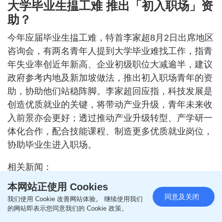
大学毕业生揾工难 推出「初入职场」资
助？
今年应届毕业生揾工难，特首李家超8月2日出席地区
咨询会，有两名青年人提到大学毕业难找工作，指青
年失业率创近年新高、企业初级职位大减逾半，建议
政府参考内地及新加坡做法，推出初入职场青年的资
助，协助他们站稳阵脚。李家超回应指，科技发展是
创造优质就业的关键，将带动产业升级，青年未来收
入前景亦会更好；透过推动产业升级转型、产学研一
体化合作，配合技能课程、制造更多优质就业岗位，
协助毕业生进入职场。
相关新闻：
本网站正使用 Cookies
施政报告2026｜劳联晤特首提51项施政建议 促动态
同意及关闭
我们使用 Cookie 改善网站体验。 继续使用我们
收紧外劳、倡设两级制资助吸初老族投身职场
的网站即表示您同意我们的 Cookie 政策。