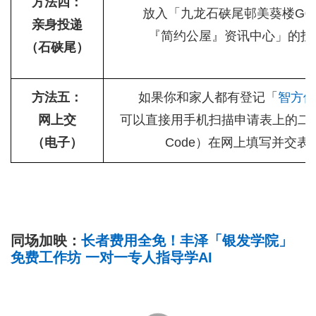
方法四：
放入「九龙石硖尾邨美葵楼G0
亲身投递
『简约公屋』资讯中心」的投
（石硖尾）
方法五：
如果你和家人都有登记「
智方便
网上交
可以直接用手机扫描申请表上的二
（电子）
Code）在网上填写并交表
同场加映：
长者费用全免！丰泽「银发学院」
免费工作坊 一对一专人指导学AI