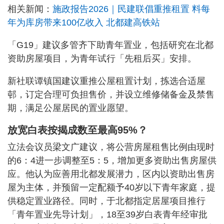
相关新闻：
施政报告2026｜民建联倡重推租置 料每
年为库房带来100亿收入 北都建高铁站
「G19」建议多管齐下助青年置业，包括研究在北都
资助房屋项目，为青年试行「先租后买」安排。
新社联谭镇国建议重推公屋租置计划，拣选合适屋
邨，订定合理可负担售价，并设立维修储备金及禁售
期，满足公屋居民的置业愿望。
放宽白表按揭成数至最高95%？
立法会议员梁文广建议，将公营房屋租售比例由现时
的6：4进一步调整至5：5，增加更多资助出售房屋供
应。他认为应善用北都发展潜力，区内以资助出售房
屋为主体，并预留一定配额予40岁以下青年家庭，提
供稳定置业路径。同时，于北都指定居屋项目推行
「青年置业先导计划」，18至39岁白表青年经审批