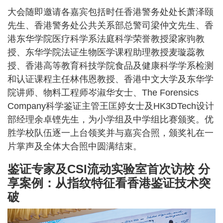
大会随即邀请各嘉宾包括时任香港警务处处长萧泽颐
先生、香港警务处公共关系部总警司梁仲文先生、香
港东华学院医疗科学系法庭科学荣誉教授梁家驹教
授、东华学院法证生物医学课程助理教授麦璇蕊教
授、香港高等教育科技学院食品及健康科学学系检测
和认证课程主任林伟恩教授、香港中文大学及东华学
院讲师、物料工程师岑淑华女士、The Forensics
Company科学鉴证主管王匡婷女士及HK3DTech设计
部经理余卓铿先生，为小学组及中学组比赛颁奖。优
胜学校队伍逐一上台领奖并与嘉宾合照，颁奖礼在一
片掌声及全体大合照中圆满结束。
鉴证专家及CSI流动实验室首次访校 分
享案例：从指纹特征看香港鉴证技术突
破