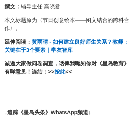
撰文：
辅导主任
高晓君
本文标题原为〈节日创意绘本——图文结合的跨科合
作〉。
延伸阅读：
黄雨晴 - 如何建立良好师生关系？教师：
关键在于3个要素｜学友智库
诚邀大家做问卷调查，话俾我哋知你对《星岛教育》
有咩意见！连结：>>
按此
<<
↓追踪《星岛头条》WhatsApp频道↓