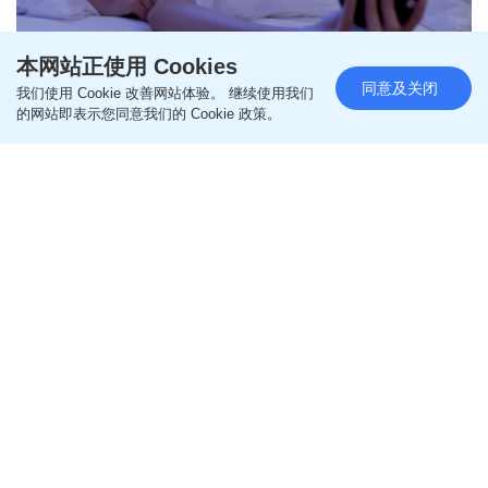
本网站正使用 Cookies
同意及关闭
我们使用 Cookie 改善网站体验。 继续使用我们
失眠救星！专家教11招放松大脑
的网站即表示您同意我们的 Cookie 政策。
加快入睡 更防睡眠窒息症 睡前不
能饮水？
更新时间：16:53 2025-03-17 HKT
保健养生
经常「眼光光，等天光」，失眠可如何改善？有专家
整合11个可改善失眠、放松大脑、快速入睡的贴士，
当中更指出睡前饮酒竟无助改善睡眠质素！
11招放松大脑加快入睡 不再失眠更防睡
眠窒息症
根据英媒《Mirror》报道，多名专研睡眠及失眠的专