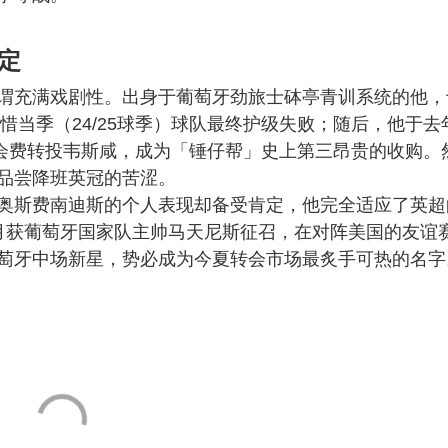
定
谓充满戏剧性。出身于葡萄牙劲旅士砵亭青训系统的他，
惜当季（24/25球季）球队最终护级失败；随后，他于去
的转会费转投韦斯咸，成为「锤仔帮」史上第三昂贵的收购。
品尝降班英冠的苦涩。
奥斯费南迪斯的个人表现却备受肯定，他完全适应了英超
月获葡萄牙国家队主帅马天尼斯征召，在对阵美国的友谊
萄牙中场新星，势必成为今夏转会市场最炙手可热的名字