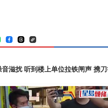
音滋扰 听到楼上单位拉铁闸声 携