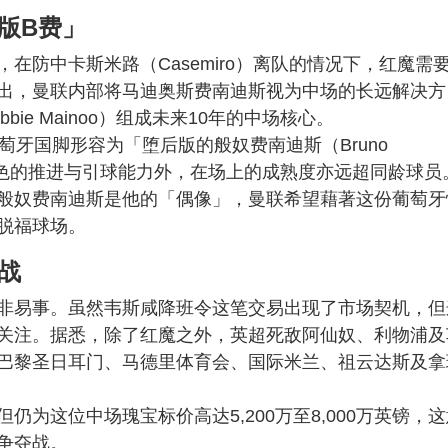
版B费」
在防中卡斯米路（Casemiro）离队的情况下，红魔需
出，曼联内部将马迪奥斯费南迪斯视为中场的长远解决方
ie Mainoo）组成未来10年的中场核心。
萄牙国脚形容为「堕后版的般奴费南迪斯（Bruno
备出色的推进与引球能力外，在场上的成熟度亦远超同龄球员
般奴费南迪斯是他的「偶像」，曼联希望藉著这份葡萄牙
脱福球场。
战
非易事。虽然韦斯咸降班令这笔交易出现了市场契机，但
关注。据悉，除了红魔之外，英超死敌阿仙奴、利物浦及
巴黎圣日耳门、马德里体育会、国际米兰、祖云达斯及拿
为这位中场瑰宝标价高达5,200万至8,000万英镑，这
争夺战。