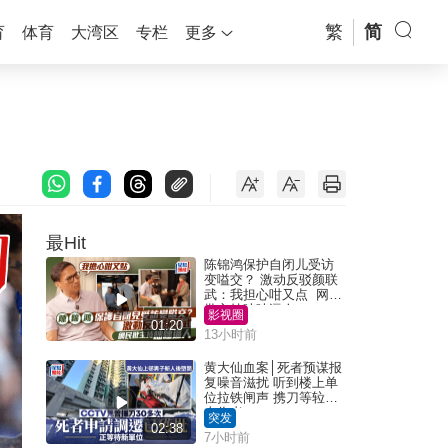
繁
简
育
体育
大湾区
专栏
更多
最Hit
陈锦鸿保护自闭儿受访
变嗌交？ 激动反驳颜联
武：我担心咁又点 网民
批主持咄咄逼人
影视圈
01:20
13小时前
黄大仙血案│死者预谋报
复噪音滋扰 听到楼上单
位拉铁闸声 携刀等䢂伏
击伤者
突发
02:38
7小时前