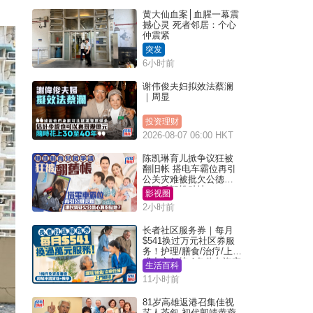
黄大仙血案│血腥一幕震
撼心灵 死者邻居：个心
仲震紧
突发
6小时前
谢伟俊夫妇拟效法蔡澜
｜周显
投资理财
2026-08-07 06:00 HKT
陈凯琳育儿掀争议狂被
翻旧帐 搭电车霸位再引
公关灾难被批欠公德心
网民质疑扮贴地？
影视圈
2小时前
长者社区服务券｜每月
$541换过万元社区券服
务！护理/膳食/治疗/上门
或中心任拣 1条件免资产
生活百科
审查（附申请资格及教
11小时前
学）
81岁高雄返港召集佳视
艺人茶叙 初代郭靖黄蓉