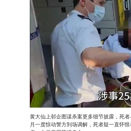
L
U
o
n
a
m
d
u
黄大仙上邨企图谋杀案更多细节披露，死者
e
t
d
e
:
月一度惊动警方到场调解，死者疑一直怀恨
2
6
.