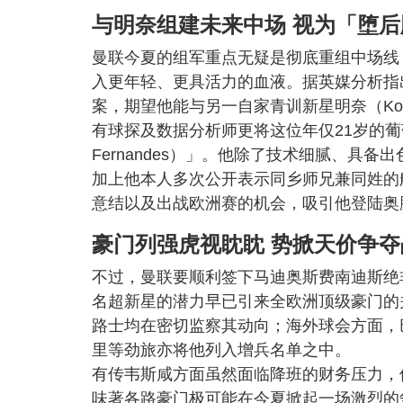
与明奈组建未来中场 视为「堕后
曼联今夏的组军重点无疑是彻底重组中场线，
入更年轻、更具活力的血液。据英媒分析指
案，期望他能与另一自家青训新星明奈（Kobb
有球探及数据分析师更将这位年仅21岁的葡
Fernandes）」。他除了技术细腻、具
加上他本人多次公开表示同乡师兄兼同姓的
意结以及出战欧洲赛的机会，吸引他登陆奥
豪门列强虎视眈眈 势掀天价争夺
不过，曼联要顺利签下马迪奥斯费南迪斯绝
名超新星的潜力早已引来全欧洲顶级豪门的
路士均在密切监察其动向；海外球会方面，
里等劲旅亦将他列入增兵名单之中。
有传韦斯咸方面虽然面临降班的财务压力，但仍
味著各路豪门极可能在今夏掀起一场激烈的