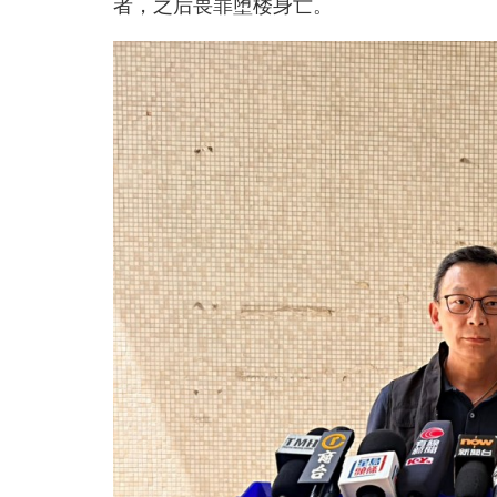
者，之后畏罪堕楼身亡。
5
0
%