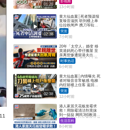
影视圈
01:20
13小时前
黄大仙血案│死者预谋报
复噪音滋扰 听到楼上单
位拉铁闸声 携刀等䢂伏
击伤者
突发
02:38
7小时前
20年「太空人」婚变 移
英港妈死心带仔搬屋 至
亲离世惨遭留港夫出轨
背叛 苦叹终看透对方留
时事热话
港「真相」｜Juicy叮
6小时前
黄大仙血案│内情曝光 死
者对噪音非常敏感 电梯
内狂斩楼上住客 返回住
所堕楼亡
突发
02:38
12小时前
港人家居天花板发霉求
救！用除霉清洁剂竟抹
到一挞挞 网民3招教清洁
11
+保养 本地油漆品牌曾提
生活百科
醒勿用1物防变色
8小时前