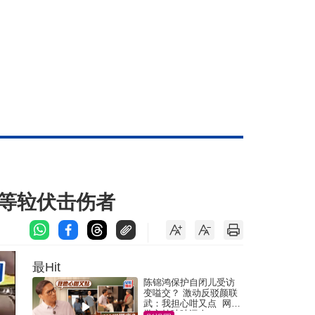
刀等䢂伏击伤者
最Hit
陈锦鸿保护自闭儿受访
变嗌交？ 激动反驳颜联
武：我担心咁又点 网民
批主持咄咄逼人