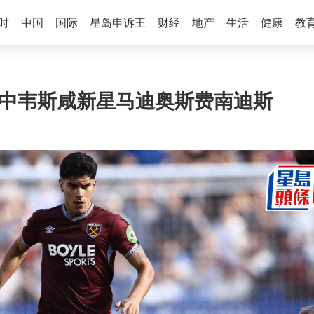
时
中国
国际
星岛申诉王
财经
地产
生活
健康
教
睇中韦斯咸新星马迪奥斯费南迪斯