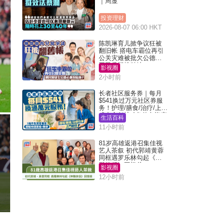
｜周显
投资理财
2026-08-07 06:00 HKT
陈凯琳育儿掀争议狂被
翻旧帐 搭电车霸位再引
公关灾难被批欠公德心
网民质疑扮贴地？
影视圈
2小时前
长者社区服务券｜每月
$541换过万元社区券服
务！护理/膳食/治疗/上门
或中心任拣 1条件免资产
生活百科
审查（附申请资格及教
11小时前
学）
81岁高雄返港召集佳视
艺人茶叙 初代郭靖黄蓉
同框遇罗乐林勾起《神
雕侠侣》回忆杀
影视圈
12小时前