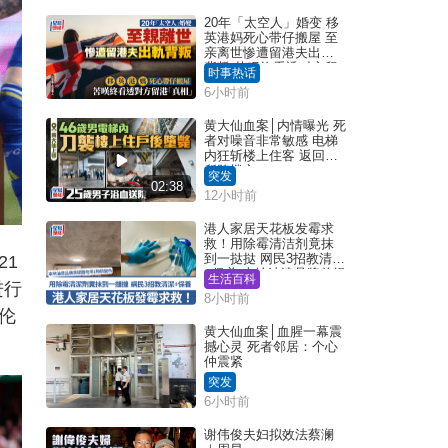
20年「太空人」婚变 移
英港妈死心带仔搬屋 至
亲离世惨遭留港夫出轨
背叛 苦叹终看透对方留
时事热话
港「真相」｜Juicy叮
6小时前
黄大仙血案│内情曝光 死
者对噪音非常敏感 电梯
内狂斩楼上住客 返回住
所堕楼亡
突发
02:38
12小时前
港人家居天花板发霉求
救！用除霉清洁剂竟抹
到一挞挞 网民3招教清洁
21
+保养 本地油漆品牌曾提
生活百科
进行
醒勿用1物防变色
8小时前
伦
黄大仙血案│血腥一幕震
撼心灵 死者邻居：个心
仲震紧
突发
6小时前
谢伟俊夫妇拟效法蔡澜