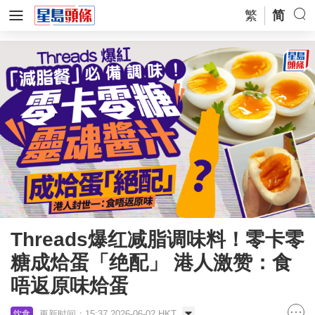
繁
简
Threads爆红减脂调味料！零卡零
糖成烚蛋「绝配」 港人激赞：食
唔返原味烚蛋
更新时间：15:37 2026-06-02 HKT
饮食