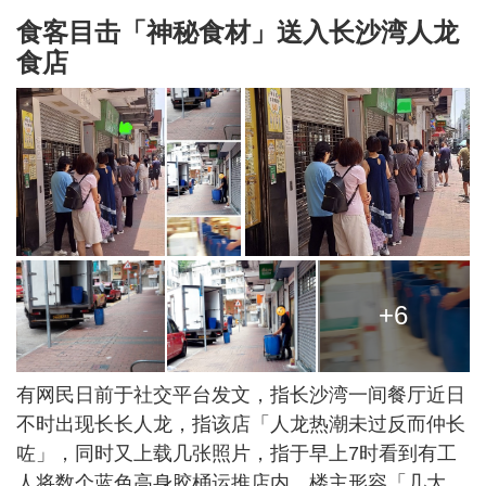
食客目击「神秘食材」送入长沙湾人龙
食店
+6
有网民日前于社交平台发文，指长沙湾一间餐厅近日
不时出现长长人龙，指该店「人龙热潮未过反而仲长
咗」，同时又上载几张照片，指于早上7时看到有工
人将数个蓝色高身胶桶运推店内，楼主形容「几大