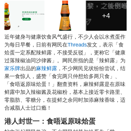
+4
近年健身与健康饮食风气盛行，不少人会以水煮蛋作
为每日早餐，日前有网民在
Threads
发文，表示「食
烚蛋一定系配辣鲜露，不接受反驳」，更称它「健康
过落辣椒油同沙律酱」。网民所指的是「辣鲜露」为
家乐牌
出品的
麻辣鲜露
，不少网民见状纷纷尝试，结
果一食惊人，盛赞「食完两只仲想烚多两只食」、
「食唔返原味烚蛋！」翻查资料，麻辣鲜露是在原味
鲜露中加入辣椒酱及花椒粉，基本上接近零卡路里、
零脂肪、零糖分，在提鲜之余同时加添麻辣香味，适
合减脂人士过口瘾！
港人封世一：食唔返原味烚蛋