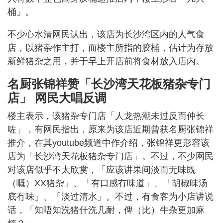
桶」。
不少心水清网民认出，该店为长沙湾区内的人气食
店，以猪杂作主打，而楼主所指的胶桶，估计为存放
新鲜猪杂之用，并于早上开店前将食材放入店内。
名厨张锦祥赞「长沙湾天花板猪杂专门
店」 网民大唱反调
楼主表示，该猪杂专门店「人龙热潮未过反而仲长
咗」，有网民指出，原来为该店近期曾获名厨张锦祥
推介，在其youtube频道中作介绍，张锦祥更形容该
店为「长沙湾天花板猪杂专门店」。不过，不少网民
对该店似乎不太欣赏，「应该讲果间淡而无味既
（嘅）XX猪杂」、「有口感冇味道」、「胡椒味汤
底冇味」、「淡过清水」。不过，有食客为小店讲说
话，「知唔知洗猪什洗几耐，俾（比）牛杂更加麻