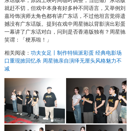
东话版本，原因上映时间临时调整，当想做广东话版
就赶不切，但戏中本身有好多种不同语言，又举例刘
嘉玲饰演师太角色都有讲广东话，不过他坦言觉得遗
撼没有广东话版。提到在戏中周星驰以背影演出彩蛋
一幕讲了广东话对白，问到是否香港版独有？周星驰
笑谓：「梗系啦！」
相关阅读：
功夫女足丨制作特辑派彩蛋 经典电影场
口重现掀回忆杀 周星驰亲自演绎无厘头风格魅力不
减