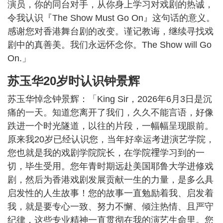
演员，你的同台对手，从你身上学习对戏剧的热诚，
令我认识『The Show Must Go On』这句话的意义。
感谢您对香港舞台剧的改变。谨记教诲，继续寻找戏
剧中的真善美。我们永远怀念你。The Show will Go
On.」
苏玉华20岁时认识钟景辉
苏玉华悼念钟景辉：「King Sir，2026年6月3日是沉
痛的一天。知道您离开了我们，久久不能言语，好像
跌进一个时光隧道，以往的片段，一幅幅呈现眼前。
原来我20岁已经认识您，当年好幸运考进演艺学院，
您也就是我的戏剧学院院长，在学院𥚃学习到的一
切，毕生受用。您年青时期远赴美国耶鲁大学进修戏
剧，然后为香港戏剧发展贡献一生的力量，是多么具
启发性的人生故事！您的故事一直勉励着我、启发着
我，就是要专心一致、努力不懈、倾注热情、且严守
纪律，这些专业精神一直贯彻在我的演艺生命里。您