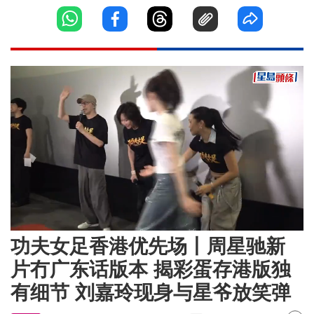
Loaded
:
Unmute
8.10%
功夫女足香港优先场丨周星驰新
片冇广东话版本 揭彩蛋存港版独
有细节 刘嘉玲现身与星爷放笑弹