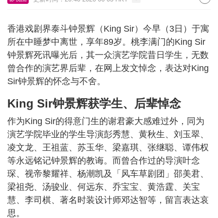
香港戏剧界泰斗钟景辉（King Sir）今早（3日）于寓
所在中睡梦中离世，享年89岁。桃李满门的King Sir
钟景辉死讯曝光后，其一众演艺学院昔日学生，无数
曾合作的演艺界后辈，在网上发文悼念，表达对King
Sir钟景辉的怀念与不舍。
King Sir钟景辉获学生、后辈悼念
作为King Sir的得意门生的谢君豪大感难过外，同为
演艺学院毕业的学生导演彭秀慧、黄秋生、刘玉翠、
凌文龙、王祖蓝、苏玉华、梁嘉琪、张继聪、谭伟权
等永远铭记钟景辉的教诲。而曾合作过的导演叶念
琛、视帝黎耀祥、杨潮凯及「风车草剧团」邵美君、
梁祖尧、汤骏业、何远东、乔宝宝、黄浩霆、关宝
慧、李司棋、著名时装设计师邓达智等，留言表达哀
思。