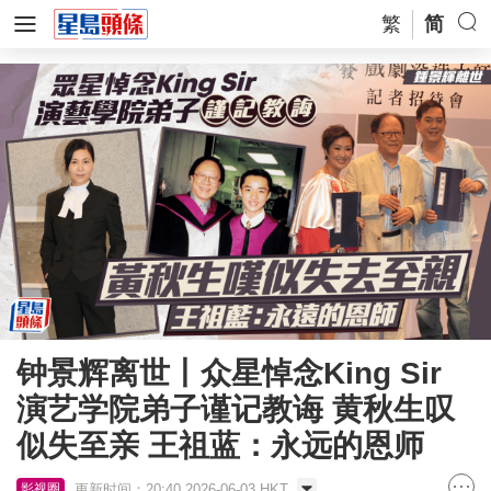
繁
简
钟景辉离世丨众星悼念King Sir
演艺学院弟子谨记教诲 黄秋生叹
似失至亲 王祖蓝：永远的恩师
更新时间：20:40 2026-06-03 HKT
影视圈