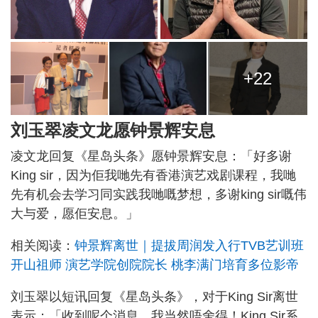
+22
刘玉翠凌文龙愿钟景辉安息
凌文龙回复《星岛头条》愿钟景辉安息：「好多谢
King sir，因为佢我哋先有香港演艺戏剧课程，我哋
先有机会去学习同实践我哋嘅梦想，多谢king sir嘅伟
大与爱，愿佢安息。」
相关阅读：
钟景辉离世｜提拔周润发入行TVB艺训班
开山祖师 演艺学院创院院长 桃李满门培育多位影帝
刘玉翠以短讯回复《星岛头条》，对于King Sir离世
表示：「收到呢个消息，我当然唔舍得！King Sir系