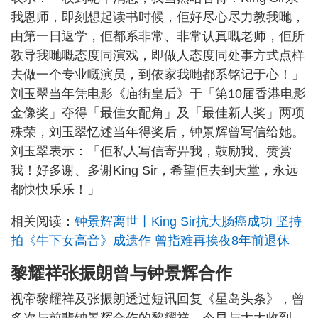
我恩师，即刻想起读书时候，佢好尽心尽力教我哋，
由第一日返学，佢都系非常、非常认真嘅老师，佢所
教导我哋嘅态度同演戏，即做人态度同处事方式点样
去做一个专业嘅演员，到依家我哋都系铭记于心！」
刘玉翠当年凭电影《庙街皇后》于「第10届香港电影
金像奖」夺得「最佳女配角」及「最佳新人奖」两项
殊荣，刘玉翠忆述当年得奖后，钟景辉曾写信给她。
刘玉翠表示：「佢私人写信寄畀我，鼓励我、赞赏
我！好多谢、多谢King Sir，希望佢去到天堂，永远
都快快乐乐！」
相关阅读：
钟景辉离世丨King Sir抗大肠癌成功 坚持
拍《牛下女高音》成遗作 曾指难再挨夜8年前退休
黎耀祥张振朗曾与钟景辉合作
视帝黎耀祥及张振朗透过短讯回复《星岛头条》，曾