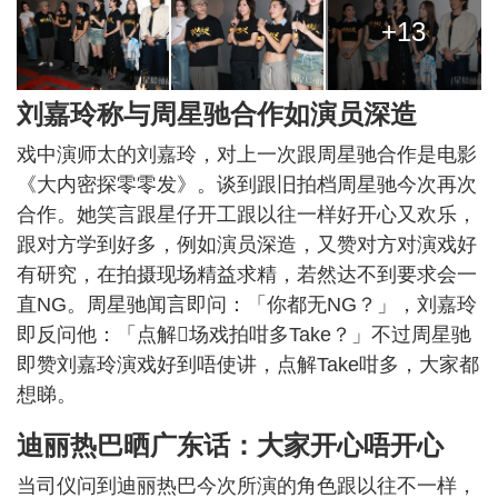
+13
刘嘉玲称与周星驰合作如演员深造
戏中演师太的刘嘉玲，对上一次跟周星驰合作是电影
《大内密探零零发》。谈到跟旧拍档周星驰今次再次
合作。她笑言跟星仔开工跟以往一样好开心又欢乐，
跟对方学到好多，例如演员深造，又赞对方对演戏好
有研究，在拍摄现场精益求精，若然达不到要求会一
直NG。周星驰闻言即问：「你都无NG？」，刘嘉玲
即反问他：「点解𠮶场戏拍咁多Take？」不过周星驰
即赞刘嘉玲演戏好到唔使讲，点解Take咁多，大家都
想睇。
迪丽热巴晒广东话：大家开心唔开心
当司仪问到迪丽热巴今次所演的角色跟以往不一样，