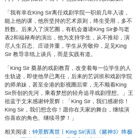
「我有幸在King Sir离任戏剧学院一职前几年入读，
能上他的课，他所坚持的艺术原则，终生受用，多不
胜数。后来入了演艺圈，有机会邀请King Sir参与老
表2和福禄寿的演出，他为支持学生，从不推却，演
尽人生百态、庄谐并重，学生从旁敬仰，足见King
Sir 教导非纸上谈兵，而是实践有道。
「King Sir 奠基的戏剧教育，改变着每一位学生的人
生轨迹，即使他早已离任，后来的艺训班和戏剧学院
的师弟妹，甚至全港的影视圈后辈，无不顺着King
Sir所创的先河，乘着梦想的轻舟追寻戏剧理想。」王
祖蓝于文末感谢钟景辉：「King Sir，我们感谢你！
King Sir，我们想念你！愿你在天家的舞台，继续演
你喜欢的角色、继续寻梦！」
相关阅读：
钟景辉离世丨King Sir演活《赌神3》终极