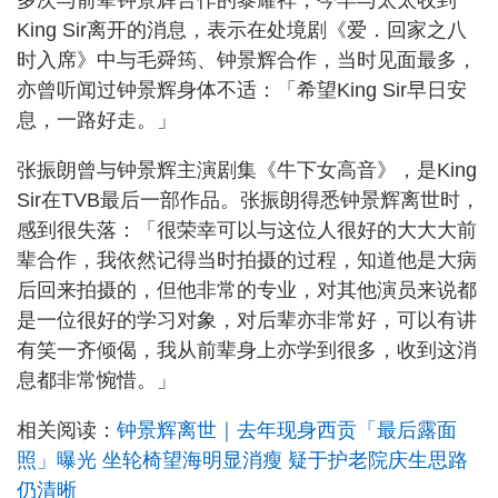
多次与前辈钟景辉合作的黎耀祥，今早与太太收到
King Sir离开的消息，表示在处境剧《爱．回家之八
时入席》中与毛舜筠、钟景辉合作，当时见面最多，
亦曾听闻过钟景辉身体不适：「希望King Sir早日安
息，一路好走。」
张振朗曾与钟景辉主演剧集《牛下女高音》，是King
Sir在TVB最后一部作品。张振朗得悉钟景辉离世时，
感到很失落：「很荣幸可以与这位人很好的大大大前
辈合作，我依然记得当时拍摄的过程，知道他是大病
后回来拍摄的，但他非常的专业，对其他演员来说都
是一位很好的学习对象，对后辈亦非常好，可以有讲
有笑一齐倾偈，我从前辈身上亦学到很多，收到这消
息都非常惋惜。」
相关阅读：
钟景辉离世｜去年现身西贡「最后露面
照」曝光 坐轮椅望海明显消瘦 疑于护老院庆生思路
仍清晰