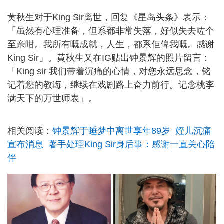
黄秋生对于King Sir离世，回复《星岛头条》表示：
「虽然有心理准备，但系都非常失落，好似失去咗个
至亲咁。我所有嘅成就，人生，都系佢俾我嘅。感谢
King Sir」。黄秋生又在IG贴出钟景辉的照片留言：
「King sir 我们带着沉痛的心情，对您永远思念，铭
记着您的教诲，继续在戏剧路上奋力前行。记念桃李
满天下的万世师表」。
相关阅读：
钟景辉于睡梦中离世享年89岁 姪儿沉痛
宣布消息 著手处理King Sir身后事：感谢一直关心陪
伴