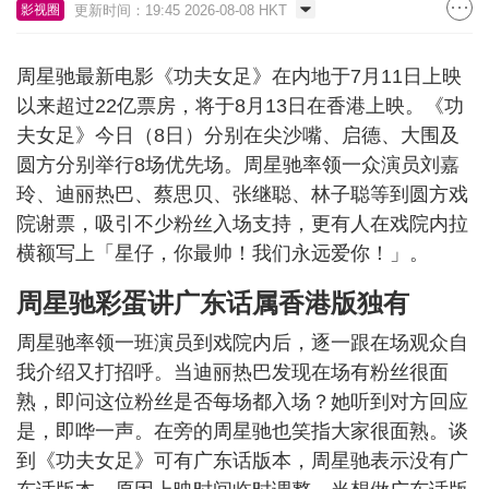
更新时间：19:45 2026-08-08 HKT
影视圈
周星驰最新电影《功夫女足》在内地于7月11日上映
以来超过22亿票房，将于8月13日在香港上映。《功
夫女足》今日（8日）分别在尖沙嘴、启德、大围及
圆方分别举行8场优先场。周星驰率领一众演员刘嘉
玲、迪丽热巴、蔡思贝、张继聪、林子聪等到圆方戏
院谢票，吸引不少粉丝入场支持，更有人在戏院内拉
横额写上「星仔，你最帅！我们永远爱你！」。
周星驰彩蛋讲广东话属香港版独有
周星驰率领一班演员到戏院内后，逐一跟在场观众自
我介绍又打招呼。当迪丽热巴发现在场有粉丝很面
熟，即问这位粉丝是否每场都入场？她听到对方回应
是，即哗一声。在旁的周星驰也笑指大家很面熟。谈
到《功夫女足》可有广东话版本，周星驰表示没有广