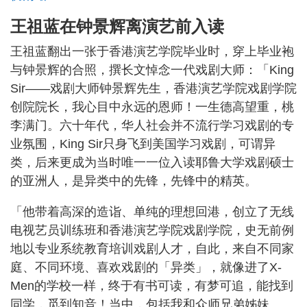
王祖蓝在钟景辉离演艺前入读
王祖蓝翻出一张于香港演艺学院毕业时，穿上毕业袍
与钟景辉的合照，撰长文悼念一代戏剧大师：「King
Sir——戏剧大师钟景辉先生，香港演艺学院戏剧学院
创院院长，我心目中永远的恩师！一生德高望重，桃
李满门。六十年代，华人社会并不流行学习戏剧的专
业氛围，King Sir只身飞到美国学习戏剧，可谓异
类，后来更成为当时唯一一位入读耶鲁大学戏剧硕士
的亚洲人，是异类中的先锋，先锋中的精英。
「他带着高深的造诣、单纯的理想回港，创立了无线
电视艺员训练班和香港演艺学院戏剧学院，史无前例
地以专业系统教育培训戏剧人才，自此，来自不同家
庭、不同环境、喜欢戏剧的「异类」，就像进了X-
Men的学校一样，终于有书可读，有梦可追，能找到
同学，觅到知音！当中，包括我和众师兄弟姊妹。