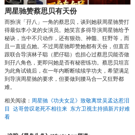
周星驰赞蔡思贝有天份
而扮演「孖八」一角的蔡思贝，谈到她获周星驰赞打
得最似李小龙的女演员。她笑言多得导演周星驰给予
秘诀，当中不只动作，还有狠劲、神髓、狂野等，而
且一直提点她。不过周星驰即赞她都有天份，但直言
跟联合导演林子聪（肥仔聪）也担心过蔡思贝能否做
到孖八角色，更即问她是否有秘密练功。蔡思贝坦言
为此角试镜后，在一年内断断续续学功夫，希望满足
到导演周星驰的要求，但要做到腰马合一又狂野都
难。
相关阅读：
周星驰《功夫女足》致敬离世吴孟达惹泪
目 达哥曾叹老死不相往来 东方卫视主持插新片好难
看