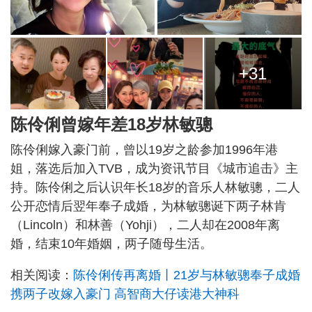
+31
陈伶俐曾嫁年差18岁林敏骢
陈伶俐嫁入豪门前，曾以19岁之龄参加1996年港
姐，落选后加入TVB，成为资讯节目《城市追击》主
持。陈伶俐之后认识年长18岁的音乐人林敏骢，二人
公开恋情后翌年奉子成婚，为林敏骢诞下两子林肯
（Lincoln）和林善（Yohji），二人却在2008年离
婚，结束10年婚姻，两子随母生活。
相关阅读：
陈伶俐传再离婚丨21岁与林敏骢奉子成婚
携两子改嫁入豪门 高智商大仔读港大神科