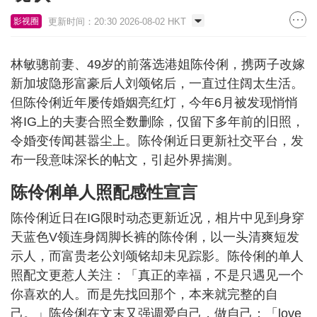
更新时间：20:30 2026-08-02 HKT
影视圈
林敏骢前妻、49岁的前落选港姐陈伶俐，携两子改嫁
新加坡隐形富豪后人刘颂铭后，一直过住阔太生活。
但陈伶俐近年屡传婚姻亮红灯，今年6月被发现悄悄
将IG上的夫妻合照全数删除，仅留下多年前的旧照，
令婚变传闻甚嚣尘上。陈伶俐近日更新社交平台，发
布一段意味深长的帖文，引起外界揣测。
陈伶俐单人照配感性宣言
陈伶俐近日在IG限时动态更新近况，相片中见到身穿
天蓝色V领连身阔脚长裤的陈伶俐，以一头清爽短发
示人，而富贵老公刘颂铭却未见踪影。陈伶俐的单人
照配文更惹人关注：「真正的幸福，不是只遇见一个
你喜欢的人。而是先找回那个，本来就完整的自
己。」陈伶俐在文末又强调爱自己，做自己：「love