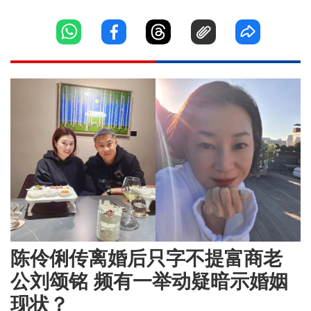
陈伶俐传离婚后只字不提富商老
公刘颂铭 频有一举动疑暗示婚姻
现状？