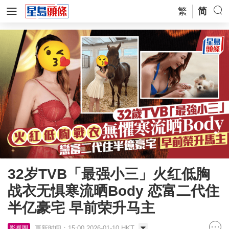
繁
简
32岁TVB「最强小三」火红低胸
战衣无惧寒流晒Body 恋富二代住
半亿豪宅 早前荣升马主
更新时间：15:00 2026-01-10 HKT
影视圈