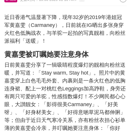
近日香港气温显著下降，现年32岁的2019年港姐冠
军黄嘉雯（Carmaney），日前就在IG晒出多张身穿
火红色低胸战衣，与羊驼一起拍的写真靓相，向粉丝
派福利「送暖」！
黄嘉雯被叮嘱她要注意身体
日前黄嘉雯分享了一辑吸睛程度爆灯的靓相向粉丝送
暖，并写道：「Stay warm, Stay hot」。照片中的黄
嘉雯穿上白色毛毛外套、内裹则是一条火红色的低胸
连身裙、配上一对桃红色Leggings加高踭鞋，身旁还
有两只可爱的羊驼，性感指数爆灯！不少网民都心心
眼，大讃靓女：「影得很美Carmaney」、「好美
呀」、「好身材美女」、「好得意啲草泥马都伸脷」
等；但由于近日天气寒冷关系，亦有粉丝衣担心衫单
薄的黄嘉雯会冷亲，并叮嘱她要注意身体：「你好