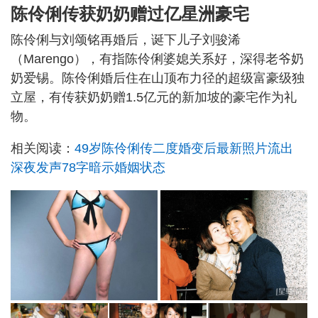
陈伶俐传获奶奶赠过亿星洲豪宅
陈伶俐与刘颂铭再婚后，诞下儿子刘骏浠
（Marengo），有指陈伶俐婆媳关系好，深得老爷奶
奶爱锡。陈伶俐婚后住在山顶布力径的超级富豪级独
立屋，有传获奶奶赠1.5亿元的新加坡的豪宅作为礼
物。
相关阅读：
49岁陈伶俐传二度婚变后最新照片流出
深夜发声78字暗示婚姻状态