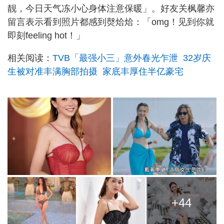
靓，今日天气冻小心身体注意保暖」。好友关枫馨亦
留言表示看到照片都感到㷫烚烚：「omg！见到你就
即刻feeling hot！」
相关阅读：
TVB「最强小三」意外春光乍泄 32岁庆
生被对准丰满胸部拍摄 家底丰厚住半亿豪宅
+44