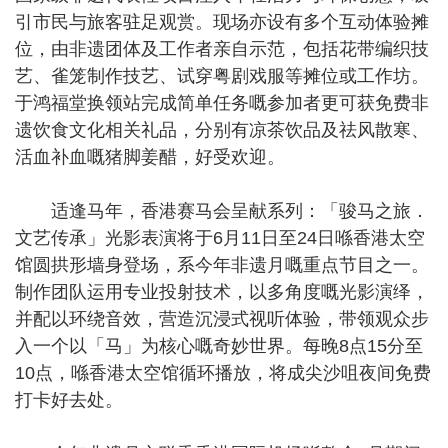
引市民与旅客驻足观赏。现场亦设有多个互动体验摊
位，由非遗团体及工作者亲自示范，包括花带编织技
艺、雀笼制作技艺、试穿粤剧戏服等摊位或工作坊。
于鸿福堂换领站完成简单任务嘅参加者更可获免费非
遗饮食文化相关礼品，分别有凉茶饮品及祛风散寒、
活血补血嘅猪脚姜醋，好受欢迎。
适逢马年，香港赛马会呈献系列：「骏马之旅．
文艺传承」光影表演将于6月11日至24日喺香港太空
馆圆拱形墙身登场，系今年非遗月嘅重点节目之一。
制作团队运用专业投射技术，以多角度嘅光影演绎，
并配以环绕音效，营造沉浸式视听体验，带领观众步
入一个以「马」为核心嘅奇妙世界。每晚8点15分至
10点，喺香港太空馆循环播放，将成尖沙咀夜间免费
打卡好去处。