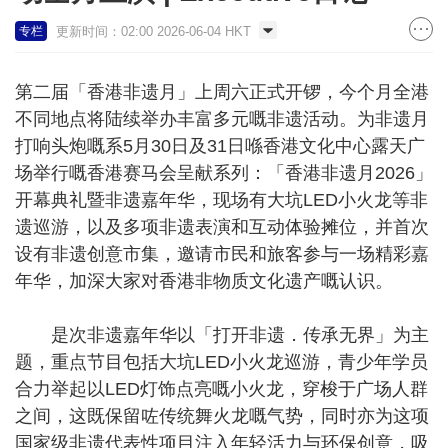
更新时间：02:00 2026-06-04 HKT
专栏
第二届「香港非遗月」上周六正式开锣，今个月全港
不同地点将陆续举办丰富多元嘅非遗活动。为非遗月
打响头炮嘅系5月30日及31日喺香港文化中心露天广
场举行嘅香港赛马会呈献系列：「香港非遗月2026」
开幕典礼暨非遗嘉年华，现场有大坑LED小火龙等非
遗巡游，以及多项非遗表演和互动体验摊位，并首次
设有非遗创意市集，邀请市民和旅客参与一场精彩嘉
年华，加深大家对香港非物质文化遗产嘅认识。
是次非遗嘉年华以「打开非遗．传承无界」为主
题，重点节目包括大坑LED小火龙巡游，青少年学员
合力举起以LED灯饰点亮嘅小火龙，穿梭于广场人群
之间，这既保留咗传统舞火龙嘅气势，同时亦为这项
国家级非遗代表性项目注入年轻活力与环保创意，吸