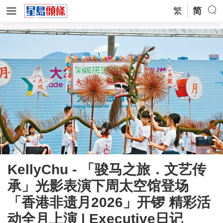
繁
简
KellyChu - 「骏马之旅．文艺传
承」光影表演下周太空馆登场
「香港非遗月2026」开锣 精彩活
动全月上演 | Executive日记