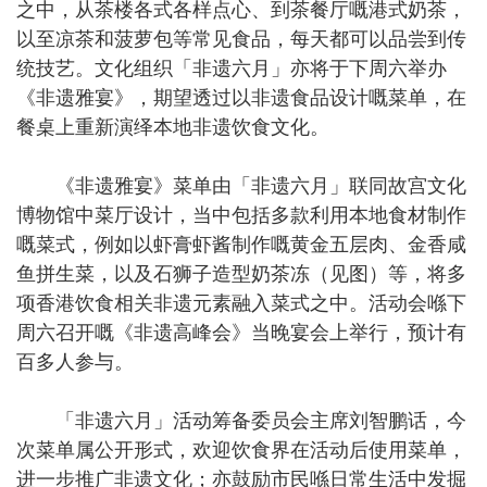
之中，从茶楼各式各样点心、到茶餐厅嘅港式奶茶，
以至凉茶和菠萝包等常见食品，每天都可以品尝到传
统技艺。文化组织「非遗六月」亦将于下周六举办
《非遗雅宴》，期望透过以非遗食品设计嘅菜单，在
餐桌上重新演绎本地非遗饮食文化。
《非遗雅宴》菜单由「非遗六月」联同故宫文化
博物馆中菜厅设计，当中包括多款利用本地食材制作
嘅菜式，例如以虾膏虾酱制作嘅黄金五层肉、金香咸
鱼拼生菜，以及石狮子造型奶茶冻（见图）等，将多
项香港饮食相关非遗元素融入菜式之中。活动会喺下
周六召开嘅《非遗高峰会》当晚宴会上举行，预计有
百多人参与。
「非遗六月」活动筹备委员会主席刘智鹏话，今
次菜单属公开形式，欢迎饮食界在活动后使用菜单，
进一步推广非遗文化；亦鼓励市民喺日常生活中发掘