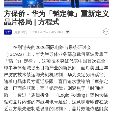
方保侨 - 华为「韬定律」重新定义
晶片格局 | 方程式
更新时间：02:00 2026-06-05 HKT
专栏
在刚过去的2026国际电路与系统研讨会
（ISCAS）上，华为半导体业务部总裁何庭波发表了
「韬（τ）定律」，这项技术突破代表中国首次在全
球半导体领域提出引领产业的新原则。面对美国近年
严厉的技术禁运与光刻机限制，华为决定另辟蹊径。
随着电晶体尺寸逼近极限，盲目追求微缩的「摩尔定
律」已面临瓶颈；而「韬定律」则聚焦于「时间缩
微」，透过「逻辑折叠」（Logic Folding）架构大幅
缩短晶片内部的布线与讯号延迟，这意味着即使在缺
乏西方最先进制造设备的限制下，晶片效能依然能实