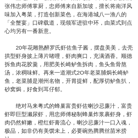
张伟忠师傅掌厨，忠师傅来自新加坡，擅长将南洋风
味加入粤菜，打造创新菜色，在海港城八一渔八的
「全蟹宴」口碑载道，现领军进驻中环，由菜式到点
心均另有一番新意。
20年花雕熟醉罗氏虾佐鱼子酱，摆盘美美，去壳
拱型虾身披上薄片啫哩，虾肉爽口，充满酒香。顺德
拆鱼肉花胶羹，用肥美长崎鲈鱼拆肉，鱼头鱼骨熬
汤，浓稠味鲜。再来一道潮式2O年老菜脯焗长崎鲈
鱼，老菜脯是潮州名物，开胃提鲜，配厚切鲈鱼扒，
砂窝焗，好食到耳仔郁。
绝对马来粤式的蜂巢富贵虾佐喇沙忌廉汁，富贵
虾即巨型濑尿虾，用忠师傅秘制蜂巢炸浆裹虾身，虾
肉仍然鲜嫩，橙红虾膏流心，喇沙忌廉汁一口入魂，
极品，如非仍有美馔未上，必要碗热腾腾丝苗米捞