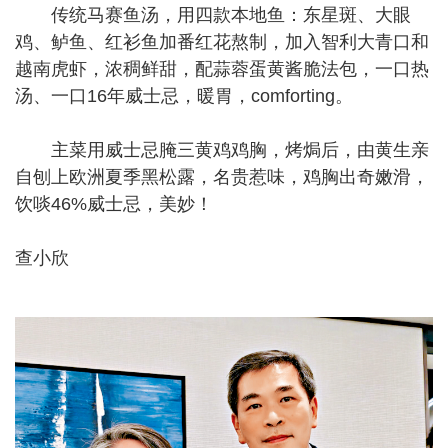
传统马赛鱼汤，用四款本地鱼：东星斑、大眼
鸡、鲈鱼、红衫鱼加番红花熬制，加入智利大青口和
越南虎虾，浓稠鲜甜，配蒜蓉蛋黄酱脆法包，一口热
汤、一口16年威士忌，暖胃，comforting。
主菜用威士忌腌三黄鸡鸡胸，烤焗后，由黄生亲
自刨上欧洲夏季黑松露，名贵惹味，鸡胸出奇嫩滑，
饮啖46%威士忌，美妙！
查小欣