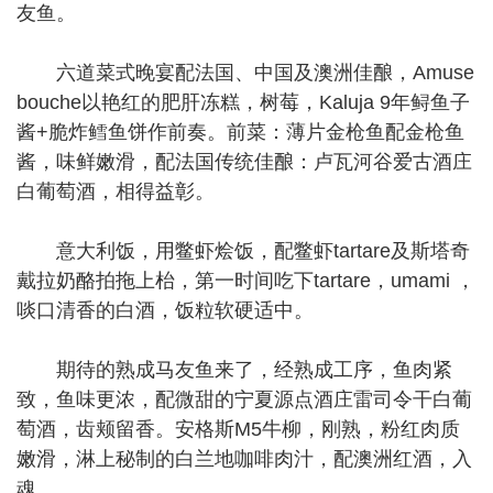
友鱼。
六道菜式晚宴配法国、中国及澳洲佳酿，Amuse
bouche以艳红的肥肝冻糕，树莓，Kaluja 9年鲟鱼子
酱+脆炸鳕鱼饼作前奏。前菜：薄片金枪鱼配金枪鱼
酱，味鲜嫩滑，配法国传统佳酿：卢瓦河谷爱古酒庄
白葡萄酒，相得益彰。
意大利饭，用鳖虾烩饭，配鳖虾tartare及斯塔奇
戴拉奶酪拍拖上枱，第一时间吃下tartare，umami ，
啖口清香的白酒，饭粒软硬适中。
期待的熟成马友鱼来了，经熟成工序，鱼肉紧
致，鱼味更浓，配微甜的宁夏源点酒庄雷司令干白葡
萄酒，齿颊留香。安格斯M5牛柳，刚熟，粉红肉质
嫩滑，淋上秘制的白兰地咖啡肉汁，配澳洲红酒，入
魂。