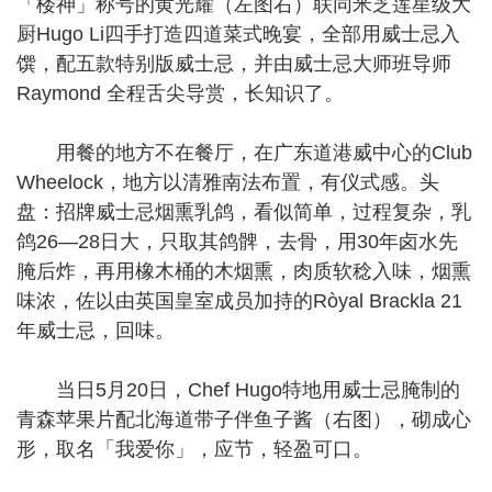
「楼神」称号的黄光耀（左图右）联同米芝莲星级大
厨Hugo Li四手打造四道菜式晚宴，全部用威士忌入
馔，配五款特别版威士忌，并由威士忌大师班导师
Raymond 全程舌尖导赏，长知识了。
用餐的地方不在餐厅，在广东道港威中心的Club
Wheelock，地方以清雅南法布置，有仪式感。头
盘：招牌威士忌烟熏乳鸽，看似简单，过程复杂，乳
鸽26—28日大，只取其鸽髀，去骨，用30年卤水先
腌后炸，再用橡木桶的木烟熏，肉质软稔入味，烟熏
味浓，佐以由英国皇室成员加持的Ròyal Brackla 21
年威士忌，回味。
当日5月20日，Chef Hugo特地用威士忌腌制的
青森苹果片配北海道带子伴鱼子酱（右图），砌成心
形，取名「我爱你」，应节，轻盈可口。