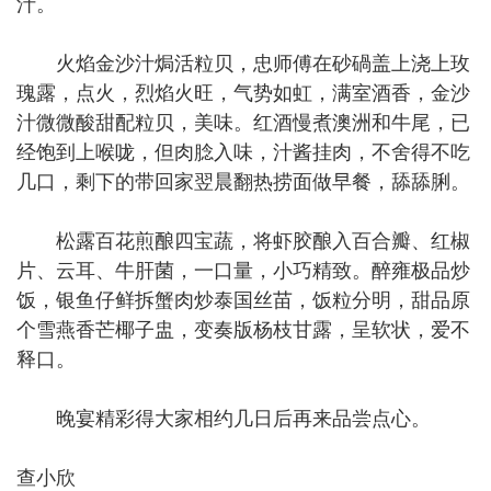
汁。
火焰金沙汁焗活粒贝，忠师傅在砂碢盖上浇上玫
瑰露，点火，烈焰火旺，气势如虹，满室酒香，金沙
汁微微酸甜配粒贝，美味。红酒慢煮澳洲和牛尾，已
经饱到上喉咙，但肉腍入味，汁酱挂肉，不舍得不吃
几口，剩下的带回家翌晨翻热捞面做早餐，舔舔脷。
松露百花煎酿四宝蔬，将虾胶酿入百合瓣、红椒
片、云耳、牛肝菌，一口量，小巧精致。醉雍极品炒
饭，银鱼仔鲜拆蟹肉炒泰国丝苗，饭粒分明，甜品原
个雪燕香芒椰子盅，变奏版杨枝甘露，呈软状，爱不
释口。
晚宴精彩得大家相约几日后再来品尝点心。
查小欣