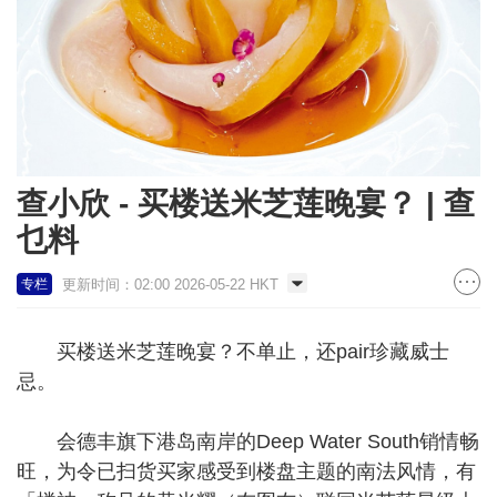
查小欣 - 买楼送米芝莲晚宴？ | 查
乜料
更新时间：02:00 2026-05-22 HKT
专栏
买楼送米芝莲晚宴？不单止，还pair珍藏威士
忌。
会德丰旗下港岛南岸的Deep Water South销情畅
旺，为令已扫货买家感受到楼盘主题的南法风情，有