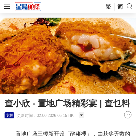
繁
简
查小欣 - 置地广场精彩宴 | 查乜料
更新时间：02:00 2026-05-15 HKT
专栏
置地广场三楼新开设「醉雍楼」，由获奖无数的