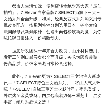
都市人生活忙碌，便利店轻食绝对系大家「最佳
拍档」。7-Eleven自家品牌7-SELECT为旗下三大三
文治系列全面升级，和风、经典及西式系列均采用专
属改良配方，按系列特性分别选用日本一等小麦粉、
法国酵母及新鲜酸种，创造出面包松软新高度，为你
嘅忙碌日常注入一份精致动力。
据悉研发团队一年来合力改良，由原材料选用、
发酵工艺到口感层次都全面升级，务求为顾客带嚟一
份高品质、价钱亲民嘅日常轻食选择。
此外，7-Eleven更为7-SELECT三文治注入新成
员—「7-SELECT特色三文治系列」，将由人气大热
嘅「7‑SELECT岩烧三重芝士火腿吐司」率先登场，
外层烤至金黄香酥，内层包裹着浓郁三重芝士，层次
丰富，绝对系必试之选！