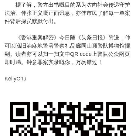
据了解，警方出书嘅目的系为咗向社会传递守护
法治、伸张正义嘅正面讯息，亦俾市民了解每一单案
件背后探员默默付出。
《香港重案解密》今日随《头条日报》附送，仲
可以喺旧油麻地警署警察礼品廊同山顶警队博物馆攞
到。读者亦可以扫一扫文中QR code上警队公众网页
即时睇。钟意罪案实录嘅你，万勿错过！
KellyChu