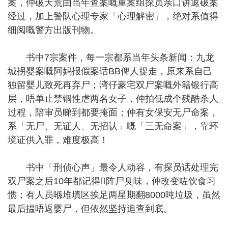
案，仲破天荒由当年查案嘅重案组探员亲口讲返破案
经过，加上警队心理专家「心理解密」，绝对系值得
细阅嘅警方出版刊物。
书中7宗案件，每一宗都系当年头条新闻：九龙
城拐婴案嘅阿妈报假案话BB俾人捉走，原来系自己
独留婴儿致死再弃尸；湾仔豪宅双尸案嘅外籍银行高
层，唔单止禁锢性虐两名女子，仲拍低成个残酷杀人
过程，陪审员睇到都要掩面；仲有女保安无尸命案，
系「无尸、无证人、无招认」嘅「三无命案」，靠环
境证供入罪，难度极高！
书中「刑侦心声」最令人动容，有探员话处理完
双尸案之后10年都记得𠮶阵尸臭味，仲改变咗饮食习
惯；有人员喺堆填区挨足两星期翻8000吨垃圾，虽然
最后揾唔返婴尸，但依然坚持追查到底。