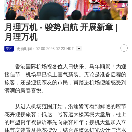
月理万机 - 骏势启航 开展新章 |
月理万机
更新时间：02:00 2026-02-23 HKT
专栏
香港国际机场祝各位人日快乐、马年顺景！为迎
接佳节，机场早已换上喜气新装。无论是准备启程的
旅客，还是迎接亲友的市民，甫踏进机场便能感受到
满满的新春喜悦。
从进入机场范围开始，沿途皆可看到鲜艳的应节
花卉迎接旅客；抵达一号客运大楼离境大堂后，柱上
的巨型贺年祝福语率先向旅客拜年；接机大堂加入立
体节庆装置及桃花摆设，结合多媒体灯光设计与流水