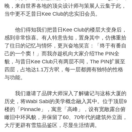
晚，来自世界各地的顶尖设计师与策展人云集于此，
当中更不乏昔日Kee Club的忠实旧会员。
他们得知我们把昔日Kee Club的楼层大变身后，
感到非常惊喜。有人特意告知，置身其中，仿佛重拾
了往日的记忆与情怀，更兴奋地笑言：「终于有番自
己的一个窦！」而我亦趁机向大家介绍The PIN全
貌，与昔日Kee Club只有两层不同，The PIN扩展至
四层，占地达1.1万方呎，每一层都拥有独特的性格
与功能。
我们邀请了品牌大师深入了解镛记与这栋大厦的
历史，将Wabi Sabi的美学概念融入其中。位于顶层9
楼的「Pinnacle」，寓意「高峰」，设有宽敞露台俯
瞰旧中环风貌，并保留了60、70年代的建筑外立面，
大厅更辟有雪茄品鉴区，尽显生活情调。