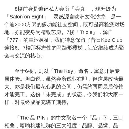
8楼前身是镛记私人会所「尝真」，现升级为
「Salon on Eight」，灵感源自欧洲文化沙龙，是一
个逾2000方呎的多功能社交空间，既可是高雅派对场
地，亦能变身为精致艺廊。7楼「Triple」，源自
「777」的幸运象征，我们特意保留了昔日Kee Club
连接6、7楼那标志性的马蹄形楼梯，让它继续成为聚
会与交流的核心。
至于6楼，则以「The Key」命名，寓意开启专
属体验。坦白说，虽然会所试业在即，但这层改动最
大、亦是我们最花心思的空间，仍需约两周最后修饰
才能完工。这份「未完成」的状态，令我们和大家一
样，对最终成品充满了期待。
「The 品 PIN」的中文取名一个「品」字，三口
相叠，暗喻构建社群的三大维度：品醇、品馔、品