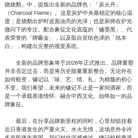
烧烧鹅」中，提炼出全新的品牌色：「炭火丹」
（Charcoal Flame）。这是炭炉中央最稳定的核心温
度；是烧鹅出炉时皮面油亮的光泽；也是厨师在炉光
微闪下的专注。配合象征文化底蕴的「镛墨黑」、代
表荣誉的「牌匾金」，以及取自宣纸色泽的「纸本
白」，构建出完整的视觉系统。
全新的品牌形象将于2026年正式推出。品牌重塑
并非否定过去，而是将历史能量重新整合。无论外在
如何蜕变，镛记以「味、艺、情、礼」为精髓的初心
不变。我们希望，未来的镛记不止是一家间酒家，而
是一个承载香港情怀、融合中西文化、始终如一的品
牌象征。
最后，在分享品牌新里程的同时，心里却惦挂着
近日香港发生的严重火灾。水火无情，这场意外令许
多市民痛失家园，我们对此深感难过。镛记植根香港