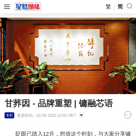
繁
简
甘荞因 - 品牌重塑 | 镛融芯语
更新时间：02:00 2025-12-01 HKT
专栏
眨眼已踏入12月，想借这个时刻，与大家分享镛