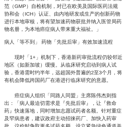
范（GMP）自检机制，对已在欧美及国际医药法规
协和会（ICH）认证、由内地研发或生产的创新药物
进行本地审核，将有望加速药物获批并纳入医管局药
物名册，为本地癌症病人带来重大福祉。」
病人「等不到」 药物「先批后审」有效加速流程
现时「1+」机制下，香港新药审批流程仍较邻近
地区（如新加坡）缓慢。从临床研究启动到病人试
验，香港需时约半年，远超国外普遍的2至3个月，将
有机会降低跨国药厂在港进行临床研究的意愿。
癌症病人组织「同路人同盟」主席陈伟杰则指
出：「病人最迫切需求是『先批后审』，让『救命
药』快速落地，同时增加志愿试药者名额。针对重症
及罕病患者，建议政府主动招徕药厂、加快入药审
批、议价时争取更多试药名额，设立紧急绿色通道并