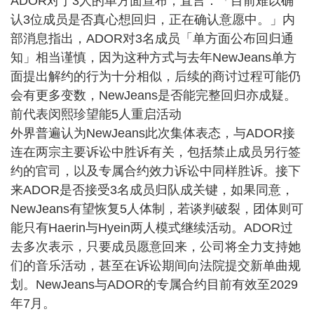
ADOR对于3人的单方面宣布，直言：「目前难以确
认3位成员是否真心想回归，正在确认意愿中。」内
部消息指出，ADOR对3名成员「单方面公布回归通
知」相当谨慎，因为这种方式与去年NewJeans单方
面提出解约的行为十分相似，后续的商讨过程可能仍
会有更多变数，NewJeans是否能完整回归亦成疑。
前代表闵熙珍望能5人重启活动
外界普遍认为NewJeans此次集体表态，与ADOR接
连在两宗主要诉讼中胜诉有关，包括禁止成员另行签
约的官司，以及专属合约效力诉讼中同样胜诉。接下
来ADOR是否接受3名成员归队成关键，如果同意，
NewJeans有望恢复5人体制，若谈判破裂，团体则可
能只有Haerin与Hyein两人模式继续活动。ADOR过
去多次表示，只要成员愿意回来，公司将全力支持她
们的音乐活动，甚至在诉讼期间向法院提交新单曲规
划。NewJeans与ADOR的专属合约目前有效至2029
年7月。