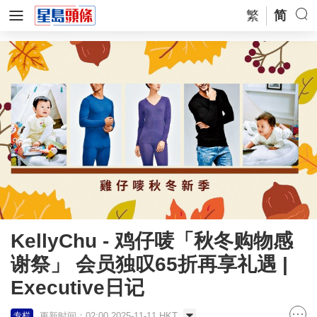
繁
简
KellyChu - 鸡仔唛「秋冬购物感
谢祭」 会员独叹65折再享礼遇 |
Executive日记
更新时间：02:00 2025-11-11 HKT
专栏