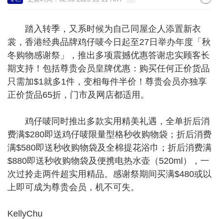
踏入转季，又系时候为自己同屋企人添置新衣
裳，香港经典品牌鸡仔唛今日起至27日举办年度「秋
冬购物感谢祭」，推出多项震撼优惠答谢忠实顾客长
期支持！包括尊贵会员皇牌优惠：购买任何正价货品
只需加$1就多1件，变相每件半价！尊贵会员亦独享
正价货品65折，门市及网店都适用。
鸡仔唛同时推出多款实用精美礼遇，全单折后消
费满$280即送鸡仔唛限量型格秒收购物袋；折后消费
满$580即送秒收购物袋及全棉提花浴巾；折后消费满
$880即送秒收购物袋及便携电热水壶（520ml），一
次过拎走两件超实用精品。感谢祭期间买满$480或以
上即可成为尊贵会员，机不可失。
KellyChu