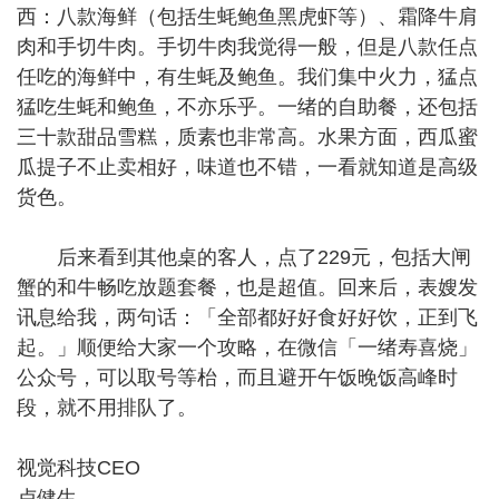
西：八款海鲜（包括生蚝鲍鱼黑虎虾等）、霜降牛肩
肉和手切牛肉。手切牛肉我觉得一般，但是八款任点
任吃的海鲜中，有生蚝及鲍鱼。我们集中火力，猛点
猛吃生蚝和鲍鱼，不亦乐乎。一绪的自助餐，还包括
三十款甜品雪糕，质素也非常高。水果方面，西瓜蜜
瓜提子不止卖相好，味道也不错，一看就知道是高级
货色。
后来看到其他桌的客人，点了229元，包括大闸
蟹的和牛畅吃放题套餐，也是超值。回来后，表嫂发
讯息给我，两句话：「全部都好好食好好饮，正到飞
起。」顺便给大家一个攻略，在微信「一绪寿喜烧」
公众号，可以取号等枱，而且避开午饭晚饭高峰时
段，就不用排队了。
视觉科技CEO
卢健生