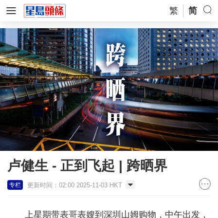
繁
简
卢健生 - 正到飞起 | 跨晒界
更新时间：02:00 2025-11-03 HKT
专栏
上星期带表哥表嫂到深圳山姆购物，中午出发，