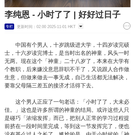
李纯恩 - 小时了了 | 好好过日子
更新时间：02:00 2025-11-01 HKT
专栏
中国有个男人，十岁跳级进大学，十四岁读完硕
士，十六岁读完博士，是当时出名的神童，风头一时
无两。现在这个「神童」二十八岁了，本来在大学有
个教职，后来嫌没意思辞职不干了，又说跟人合作做
生意，但做来做去一事无成，自己生活都无法解决，
要靠父母隔三差五的接济才活得下去。
这个男人正应了一句老话：「小时了了，大未必
佳。」这也是许多所谓的神童的结局。或许这些人只
是碰巧「浓缩发挥」而已，把别人正常的学习过程提
前挤在一段时间里完成，等到这一节发挥完了，便也
没有甚么过人之长了。尴尬的是，由于小时候的「神