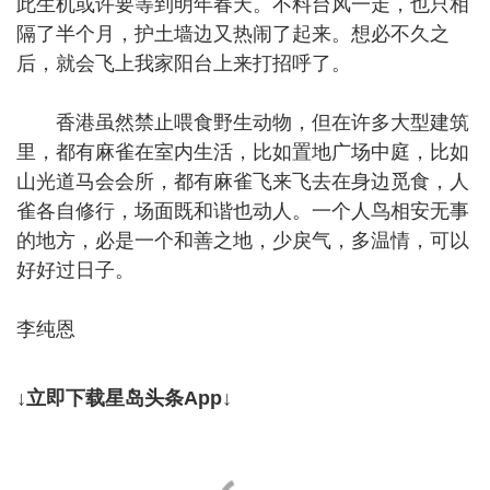
此生机或许要等到明年春天。不料台风一走，也只相
隔了半个月，护土墙边又热闹了起来。想必不久之
后，就会飞上我家阳台上来打招呼了。
香港虽然禁止喂食野生动物，但在许多大型建筑
里，都有麻雀在室内生活，比如置地广场中庭，比如
山光道马会会所，都有麻雀飞来飞去在身边觅食，人
雀各自修行，场面既和谐也动人。一个人鸟相安无事
的地方，必是一个和善之地，少戾气，多温情，可以
好好过日子。
李纯恩
↓立即下载星岛头条App↓