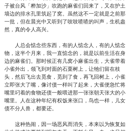
子被台风「桦加沙」吹跑的麻雀们回来了，又在护土
墙边的排水孔里筑起了窝。虽然这不一定就是之前那
一批，但在晨光中又听到了吱吱喳喳的叫声，生机盎
然，真的令人高兴。
人总会惦念些东西，有的人惦念人，有的人惦念
物，这半个月来，我一直惦念的，就是以前生活在身
边的麻雀们。那时候正有几窝小麻雀出生，大雀带着
小雀外出，领飞到对面的石栗树上，让牠们留在枝
头，然后飞出去觅食，觅到了食，再飞回树上，小雀
立即张大了嘴，像讨债一样叫了起来，大雀便急忙将
嘴里叼着的食物还债一般喂进那一张张朝天张大的小
嘴里。人在这种年纪有权饭来张口，鸟也一样，儿女
债不分人兽，都要还。
这种热闹，因一场恶风而消失，本来以为恢复如