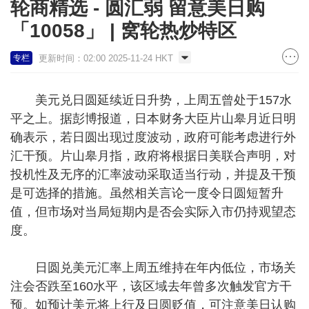
轮商精选 - 圆汇弱 留意美日购
「10058」 | 窝轮热炒特区
更新时间：02:00 2025-11-24 HKT
专栏
美元兑日圆延续近日升势，上周五曾处于157水
平之上。据彭博报道，日本财务大臣片山皋月近日明
确表示，若日圆出现过度波动，政府可能考虑进行外
汇干预。片山皋月指，政府将根据日美联合声明，对
投机性及无序的汇率波动采取适当行动，并提及干预
是可选择的措施。虽然相关言论一度令日圆短暂升
值，但市场对当局短期内是否会实际入市仍持观望态
度。
日圆兑美元汇率上周五维持在年内低位，市场关
注会否跌至160水平，该区域去年曾多次触发官方干
预。如预计美元将上行及日圆贬值，可注意美日认购