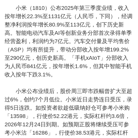
小米（1810）公布2025年第三季度业绩，收入
按年增长22.3%至1131亿元（人民币，下同），经调
整净利润按年增长80.9%至113亿元，创下历史新
高。智能电动汽车及AI等创新业务分部首次录得单季
经营盈利，利润约为7亿元。汽车交付量及平均售价
（ASP）均有所提升，带动分部收入按年增199.2%
至290亿元，创历史新高。「手机xAIoT」分部收入
为人民币841亿元，按年增长1.6%，但其中智能手机
收入按年下跌3.1%。
小米公布业绩后，股价周三即市跌幅曾扩大至超
过6%，创约7个月低位。小米近日走势连日受压，录
得5日连跌。如投资者欲趁低吸纳好仓可参考小米购
「13598」，行使价52.22港元，实际杠杆约3.6倍，
2026年12月24日到期。如预期正股将继续受压可参
考小米沽「16286」，行使价38.53港元，实际杠杆