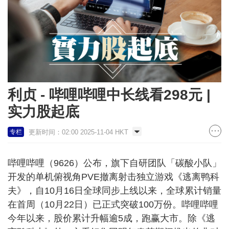
利贞 - 哔哩哔哩中长线看298元 |
实力股起底
更新时间：02:00 2025-11-04 HKT
专栏
哔哩哔哩（9626）公布，旗下自研团队「碳酸小队」
开发的单机俯视角PVE撤离射击独立游戏《逃离鸭科
夫》，自10月16日全球同步上线以来，全球累计销量
在首周（10月22日）已正式突破100万份。哔哩哔哩
今年以来，股价累计升幅逾5成，跑赢大市。除《逃