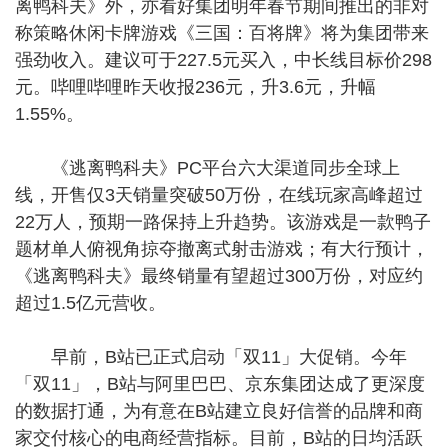
离鸭科夫》外，亦看好集团明年春节期间推出的非对
称策略休闲卡牌游戏《三国：百将牌》将为集团带来
强劲收入。建议可于227.5元买入，中长线目标价298
元。哔哩哔哩昨天收报236元，升3.6元，升幅
1.55%。
《逃离鸭科夫》PC平台六大渠道同步全球上
线，开售仅3天销量突破50万份，在线玩家高峰超过
22万人，预期一路保持上升趋势。该游戏是一款鸭子
题材单人俯视角掠夺撤离式射击游戏；有大行预计，
《逃离鸭科夫》最终销量有望超过300万份，对应约
超过1.5亿元营收。
早前，B站已正式启动「双11」大促销。今年
「双11」，B站与阿里巴巴、京东集团达成了更深度
的数据打通，为有意在B站建立良好信誉的品牌和商
家交付核心的电商经营指标。目前，B站的日均活跃