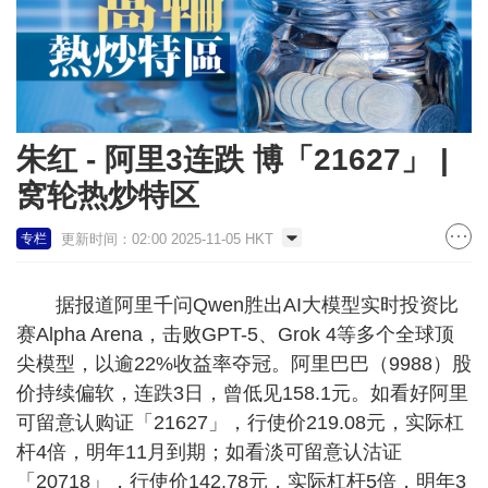
朱红 - 阿里3连跌 博「21627」 |
窝轮热炒特区
更新时间：02:00 2025-11-05 HKT
专栏
据报道阿里千问Qwen胜出AI大模型实时投资比
赛Alpha Arena，击败GPT-5、Grok 4等多个全球顶
尖模型，以逾22%收益率夺冠。阿里巴巴（9988）股
价持续偏软，连跌3日，曾低见158.1元。如看好阿里
可留意认购证「21627」，行使价219.08元，实际杠
杆4倍，明年11月到期；如看淡可留意认沽证
「20718」，行使价142.78元，实际杠杆5倍，明年3