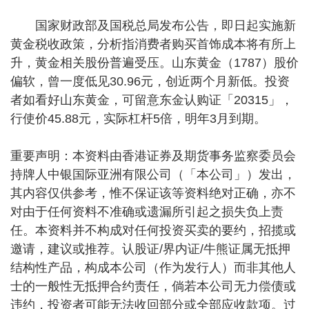
国家财政部及国税总局发布公告，即日起实施新
黄金税收政策，分析指消费者购买首饰成本将有所上
升，黄金相关股份普遍受压。山东黄金（1787）股价
偏软，曾一度低见30.96元，创近两个月新低。投资
者如看好山东黄金，可留意东金认购证「20315」，
行使价45.88元，实际杠杆5倍，明年3月到期。
重要声明：本资料由香港证券及期货事务监察委员会
持牌人中银国际亚洲有限公司（「本公司」）发出，
其内容仅供参考，惟不保证该等资料绝对正确，亦不
对由于任何资料不准确或遗漏所引起之损失负上责
任。本资料并不构成对任何投资买卖的要约，招揽或
邀请，建议或推荐。认股证/界内证/牛熊证属无抵押
结构性产品，构成本公司（作为发行人）而非其他人
士的一般性无抵押合约责任，倘若本公司无力偿债或
违约，投资者可能无法收回部分或全部应收款项。过