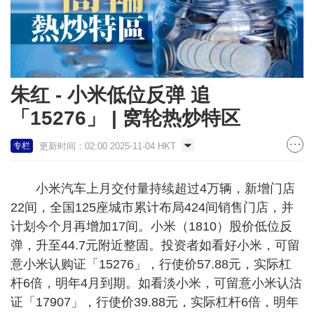
朱红 - 小米低位反弹 追
「15276」 | 窝轮热炒特区
更新时间：02:00 2025-11-04 HKT
专栏
小米汽车上月交付量持续超过4万辆，新增门店
22间，全国125座城市累计布局424间销售门店，并
计划今个月再增加17间。小米（1810）股价低位反
弹，升至44.7元附近整固。投资者如看好小米，可留
意小米认购证「15276」，行使价57.88元，实际杠
杆6倍，明年4月到期。如看淡小米，可留意小米认沽
证「17907」，行使价39.88元，实际杠杆6倍，明年