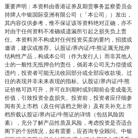
重要声明：本资料由香港证券及期货事务监察委员会
持牌人中银国际亚洲有限公司（「本公司」）发出，
其内容仅供参考，惟不保证该等资料绝对正确，亦不
对由于任何资料不准确或遗漏所引起之损失负上责
任。本资料并不构成对任何投资买卖的要约，招揽或
邀请，建议或推荐。认股证/界内证/牛熊证属无抵押
结构性产品，构成本公司（作为发行人）而非其他人
士的一般性无抵押合约责任，倘若本公司无力偿债或
违约，投资者可能无法收回部分或全部应收款项。过
往的表现并非未来表现的指标。认股证/界内证/牛熊
证价格可跌可升，并可在到期时或到期前会变成毫无
价值，引致投资全盘损失。投资前，投资者应仔细参
阅有关上市档（及任何该档之附录）及有关补充上市
档所载认股证/界内证/牛熊证的详情（包括风险因
素），充分了解产品性质及风险，考虑投资是否适合
阁下的个别情况，如有需要，应咨询专业顾问。中银