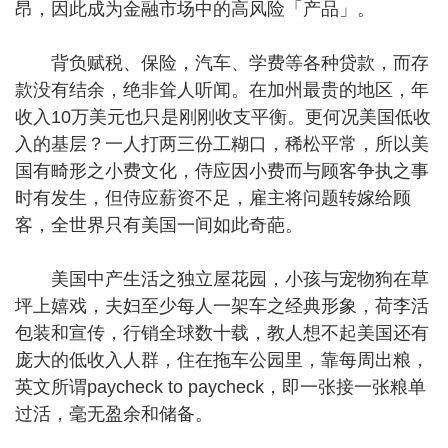
昂，因此成为金融市场中的高风险「产品」。
背负赋税、保险，汽车、学费等各种贷款，而存
款没有结余，绝非耸人听闻。在加州最贵的地区，年
收入10万美元也只是刚刚收支平衡。更何况美国低收
入的基层？一人打两三份工糊口，稀松平常，所以美
国有畸形之小费文化，侍应因小费而与顾客争执之事
时有发生，但侍应薪资不足，雇主将问题转嫁给顾
客，全世界只有美国一间如此奇葩。
美国中产生活之独立屋花园，小孩与宠物狗在草
坪上嬉戏，夫妇至少每人一架车之经典形象，荷李活
包装和宣传，行销全球数十载，教人想不起美国还有
庞大的低收入人群，住在拖车公园里，靠每周出粮，
英文所谓paycheck to paycheck，即一张接一张粮单
过活，毫无盈余和储备。