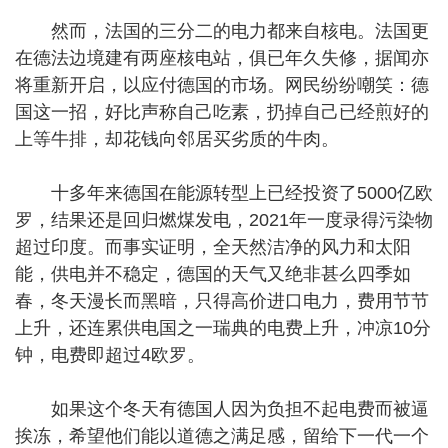
然而，法国的三分二的电力都来自核电。法国更
在德法边境建有两座核电站，俱已年久失修，据闻亦
将重新开启，以应付德国的市场。网民纷纷嘲笑：德
国这一招，好比声称自己吃素，扔掉自己已经煎好的
上等牛排，却花钱向邻居买劣质的牛肉。
十多年来德国在能源转型上已经投资了5000亿欧
罗，结果还是回归燃煤发电，2021年一度录得污染物
超过印度。而事实证明，全天然洁净的风力和太阳
能，供电并不稳定，德国的天气又绝非甚么四季如
春，冬天漫长而黑暗，只得高价进口电力，费用节节
上升，还连累供电国之一瑞典的电费上升，冲凉10分
钟，电费即超过4欧罗。
如果这个冬天有德国人因为负担不起电费而被逼
挨冻，希望他们能以道德之满足感，留给下一代一个