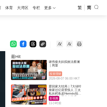
繁
简
育
体育
大湾区
专栏
更多
最Hit
谢伟俊夫妇拟效法蔡澜
｜周显
投资理财
2026-08-07 06:00 HKT
爱回家大结局｜7大绿叶
身家过亿背景惊人 三太
私伙鳄鱼皮Hermès拍剧
苏姐原来是半山楼后
影视圈
11小时前