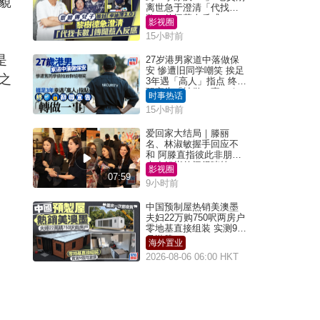
藐
离世急于澄清「代找卡
数」传闻惹人反感
影视圈
15小时前
是
27岁港男家道中落做保
安 惨遭旧同学嘲笑 挨足
之
3年遇「高人」指点 终辞
职宣告「转做一事」｜
时事热话
Juicy叮
15小时前
爱回家大结局｜滕丽
名、林淑敏握手回应不
和 阿滕直指彼此非朋友
大小姐指传闻得啖笑
影视圈
07:59
9小时前
中国预制屋热销美澳墨
夫妇22万购750呎两房户
零地基直接组装 实测9个
月激赞
海外置业
2026-08-06 06:00 HKT