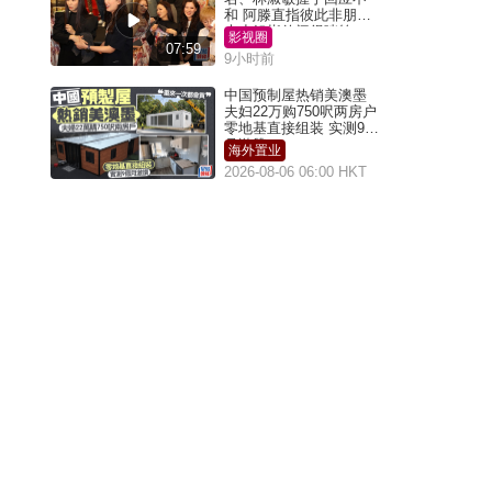
和 阿滕直指彼此非朋友
大小姐指传闻得啖笑
影视圈
07:59
9小时前
中国预制屋热销美澳墨
夫妇22万购750呎两房户
零地基直接组装 实测9个
月激赞
海外置业
2026-08-06 06:00 HKT