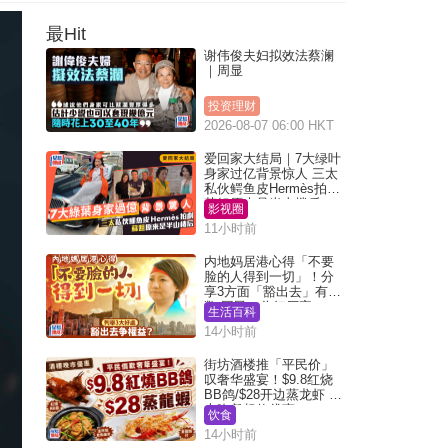
最Hit
谢伟俊夫妇拟效法蔡澜
｜周显
投资理财
2026-08-07 06:00 HKT
爱回家大结局｜7大绿叶
身家过亿背景惊人 三太
私伙鳄鱼皮Hermès拍剧
苏姐原来是半山楼后
影视圈
11小时前
内地妈居港心得「不要
脸的人得到一切」！分
享3方面「豁出去」有著
数 网民：你好厉害
生活百科
14小时前
街坊酒楼推「平民价」
叹奢华盛宴！$9.8红烧
BB鸽/$28开边蒸龙虾 3
大晚餐超值优惠
饮食
14小时前