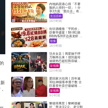
内地妈居港心得「不要
脸的人得到一切」！分
享3方面「豁出去」有著
数 网民：你好厉害
生活百科
14小时前
街坊酒楼推「平民价」
叹奢华盛宴！$9.8红烧
BB鸽/$28开边蒸龙虾 3
大晚餐超值优惠
饮食
14小时前
功夫女足丨周星驰千呼
万唤终出来！偕刘嘉玲
迪丽热巴超狂阵容破天
的
荒现身香港谢票
影视圈
12小时前
爱回家大结局丨历年逾
在新
30位神级客串逐个数 古
巨基变外卖仔最破格 欧
湾，
阳震华情陷群姐
影视圈
9小时前
黎彼得离世丨黎树德被
封「李泳汉2.0」 老父刚