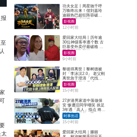
功夫女足丨周星驰千呼
万唤终出来！偕刘嘉玲
迪丽热巴超狂阵容破天
泛报
荒现身香港谢票
影视圈
12小时前
爱回家大结局丨历年逾
跌至
30位神级客串逐个数 古
巨基变外卖仔最破格 欧
认
阳震华情陷群姐
影视圈
9小时前
黎彼得离世丨黎树德被
封「李泳汉2.0」 老父刚
离世急于澄清「代找卡
数」传闻惹人反感
影视圈
15小时前
家
可
27岁港男家道中落做保
安 惨遭旧同学嘲笑 挨足
3年遇「高人」指点 终辞
职宣告「转做一事」｜
时事热话
Juicy叮
15小时前
要
爱回家大结局｜滕丽
是太
名、林淑敏握手回应不